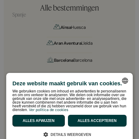
Alle bestemmingen
Spanje
Aínsa
Huesca
Aran Aventura
Lleida
Barcelona
Barcelona
Camino
A Coruña
Deze website maakt gebruik van cookies.
We gebruiken cookies om inhoud en advertenties te personaliseren
en om ons verkeer te analyseren. We delen ook informatie over uw
Chilches
Castellón
SPANISH
gebruik van onze site met onze advertentie- en analysepartners, die
deze kunnen combineren met andere informatie die u aan hen
heeft verstrekt of die zij hebben verzameld door uw gebruik van hun
ENGLISH
Ver política de cookies
diensten.
Gandía
Valencia
CATALAN
ALLES AFWIJZEN
ALLES ACCEPTEREN
FRENCH
La Franca
Asturias
DETAILS WEERGEVEN
PORTUGUESE