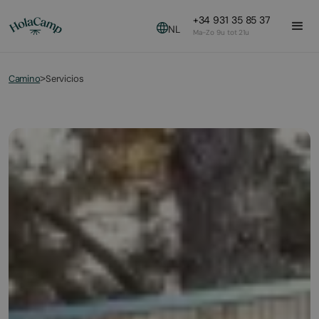
+34 931 35 85 37
NL
Ma-Zo 9u tot 21u
Camino
Servicios
>