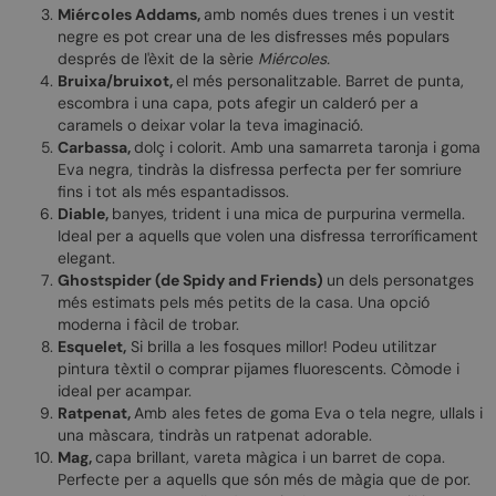
Miércoles Addams,
amb només dues trenes i un vestit
negre es pot crear una de les disfresses més populars
després de l'èxit de la sèrie
Miércoles.
Bruixa/bruixot,
el més personalitzable. Barret de punta,
escombra i una capa, pots afegir un calderó per a
caramels o deixar volar la teva imaginació.
Carbassa,
dolç i colorit. Amb una samarreta taronja i goma
Eva negra, tindràs la disfressa perfecta per fer somriure
fins i tot als més espantadissos.
Diable,
banyes, trident i una mica de purpurina vermella.
Ideal per a aquells que volen una disfressa terroríficament
elegant.
Ghostspider (de Spidy and Friends)
un dels personatges
més estimats pels més petits de la casa. Una opció
moderna i fàcil de trobar.
Esquelet,
Si brilla a les fosques millor! Podeu utilitzar
pintura tèxtil o comprar pijames fluorescents. Còmode i
ideal per acampar.
Ratpenat,
Amb ales fetes de goma Eva o tela negre, ullals i
una màscara, tindràs un ratpenat adorable.
Mag,
capa brillant, vareta màgica i un barret de copa.
Perfecte per a aquells que són més de màgia que de por.