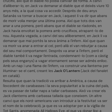
crucifix, així que el diable no podia canviar de forma. A canvi
d'alliberar-lo, en Jack va demanar al diable que el deixés viure 10
anys més, a la qual cosa va accedir. Després de deu anys
Satanàs va tornar a buscar en Jack, i aquest li va dir que abans
de morir volia menjar una última poma. Així que tots dos van
anar a una pomera, però abans que el diable se n'adonés, en
Jack havia envoltat la pomera amb crucifixos, atrapant-lo de
nou. Aquesta vegada, a canvi del seu alliberament, en Jack li va
demanar que mai portés la seva ànima a l'infern. Així que quan
va morir va anar a entrar al cel, però allà el van rebutjar a causa
del seu mal comportament. Després va anar a l'infern, però el
diable també li va negar l'entrada, condemnant-lo (com a càstig
pels seus enganys) a vagar eternament sense ser admès enlloc.
Amb un nap i una flama de l'infern, va construir una llanterna per
il·luminar-se el camí, creant les
Jack O'Lantern
(Jack del fanalet
en català).
Resulta que quan la tradició va arribar a Amèrica, a causa de
l'excedent de carabasses i la seva popularitat a la cuina del país,
es va passar de tallar naps a tallar carbasses. Això va crear els
Jack o'lanterns amb carbassa tallada que coneixem. Un altre
canvi que els nord-americans van introduir a la festivitat va ser
el nom de la celebració, ja que es va adoptar per a la vigília de
Tot Sants, anomenada All Hallows Eve, el que va donar lloc a