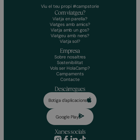
Viu el teu propi #campstorie
Com viatgeu?
Viatja en parella?
Viatges amb amics?
Viatja amb un gos?
Viatgeu amb nens?
Viatja sol?
Empresa
Sobre nosaltres
Sostenibilitat
Vols ser HolaCamp?
Campaments
Contacte
Descàrregues
Botiga d'aplicacions
Google Play
Xarxes socials