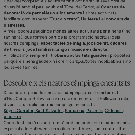
I, per descomptat, els adults també obtindran la seva dosi de
diversió! Amb el pasi adult del Túnel del Terror, el
Concurs de
decoració de parcel·les o allotjaments
i altres activitats
familiars, com l'esperat "
Truco o trato"
, i la
festa
I el
concurs de
disfresses
.
A més, podreu gaudir de moltes altres activitats per a nens (i no
tan nens), que formen part de la programació habitual dels
nostres càmpings:
espectacles de màgia, jocs de nit, caceres
de tresors, jocs familiars, bingo i música en directe
.
A HolaCamp
sempre
hi trobareu activitats guiades
i propostes
perquè els nens gaudeixin i creïn
CampsStories
inoblidables amb
les seves famílies.
Descobreix els nostres càmpings encantats
Descobreix quins dels nostres càmpings s'han transformat
d'HolaCamp a Holaween i vine a experimentar el Halloween més
divertit a un dels nostres càmpings encantats:
Sitges Garrofer
,
Sant Salvador
,
Barcelona
,
Palamós
,
Chilches
i
Albufeira
.
Cada destinació us sorprendrà amb un ambient temàtic, menús
especials de Halloween terroríficament bons, i un munt d'altres
sorpreses. Però compte, no tots els càmpings tenen la mateixa