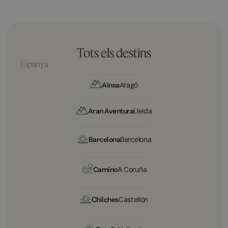
Tots els destins
Espanya
Aínsa
Aragó
Aran Aventura
Lleida
Barcelona
Barcelona
Camino
A Coruña
Chilches
Castellón