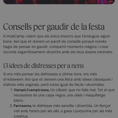
Consells per gaudir de la festa
A HolaCamp volem que els únics ensurts que t'enduguis siguin
bons. Així que et donem un parell de consells perquè només
hagis de pensar en gaudir, compartir moments màgics i crear
records esgarrifosament divertits amb els teus éssers estimats.
13 idees de disfresses per a nens
Si ets més pensar les disfresses a última hora, ets més
d'
Holaween.
Així que et deixem una llista amb idees clàssiques i
d'altres més originals, però totes igual de fàcils i divertides:
Vampir/vampiressa,
Un clàssic que no falla mai. Tot el que
necessites és una capa negra, uns ullals i maquillatge
blanc.
Fantasma,
la disfressa més senzilla i divertida. Un llençol
vell amb forats per als ulls, o gasa i purpurina per als més
creatius.