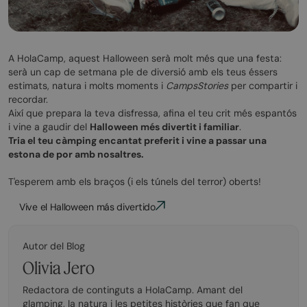
A HolaCamp, aquest Halloween serà molt més que una festa:
serà un cap de setmana ple de diversió amb els teus éssers
estimats, natura i molts moments i
CampsStories
per compartir i
recordar.
Així que prepara la teva disfressa, afina el teu crit més espantós
i vine a gaudir del
Halloween més divertit i familiar
.
Tria el teu càmping encantat preferit i vine a passar una
estona de por amb nosaltres.
T'esperem amb els braços (i els túnels del terror) oberts!
Vive el Halloween más divertido
Autor del Blog
Olivia Jero
Redactora de continguts a HolaCamp. Amant del
glamping, la natura i les petites històries que fan que