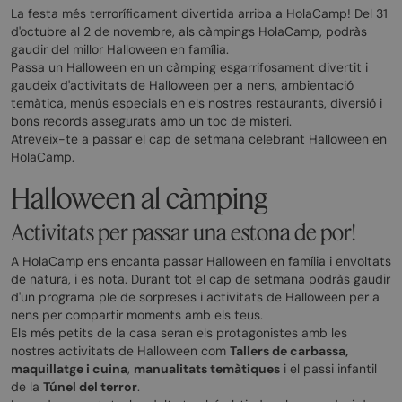
La festa més terroríficament divertida arriba a HolaCamp! Del 31
d'octubre al 2 de novembre, als càmpings HolaCamp, podràs
gaudir del millor Halloween en família.
Passa un Halloween en un càmping esgarrifosament divertit i
gaudeix d'activitats de Halloween per a nens, ambientació
temàtica, menús especials en els nostres restaurants, diversió i
bons records assegurats amb un toc de misteri.
Atreveix-te a passar el cap de setmana celebrant Halloween en
HolaCamp.
Halloween al càmping
Activitats per passar una estona de por!
A HolaCamp ens encanta passar Halloween en família i envoltats
de natura, i es nota. Durant tot el cap de setmana podràs gaudir
d'un programa ple de sorpreses i activitats de Halloween per a
nens per compartir moments amb els teus.
Els més petits de la casa seran els protagonistes amb les
nostres activitats de Halloween com
Tallers de carbassa,
maquillatge i cuina
,
manualitats temàtiques
i el passi infantil
de la
Túnel del terror
.