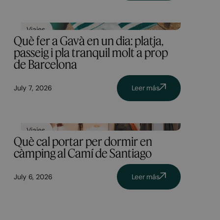
Viajes
Què fer a Gavà en un dia: platja,
passeig i pla tranquil molt a prop
de Barcelona
July 7, 2026
Leer más
Viajes
Què cal portar per dormir en
càmping al Camí de Santiago
July 6, 2026
Leer más