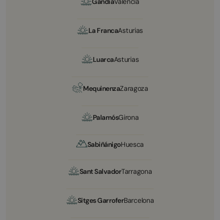
Gandía
València
La Franca
Asturias
Luarca
Asturias
Mequinenza
Zaragoza
Palamós
Girona
Sabiñánigo
Huesca
Sant Salvador
Tarragona
Sitges Garrofer
Barcelona