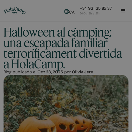
+34 931 35 85 37
CA
Dl-Dg 9h a 21h
Halloween al càmping:
una escapada familiar
terroríficament divertida
a HolaCamp.
Blog publicado el
Oct 28, 2025
por
Olivia Jero