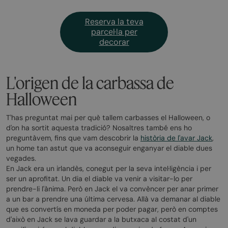
Reserva la teva
parcel·la per
decorar
L'origen de la carbassa de
Halloween
T'has preguntat mai per què tallem carbasses el Halloween, o
d'on ha sortit aquesta tradició? Nosaltres també ens ho
preguntàvem, fins que vam descobrir la
història de l'avar Jack
,
un home tan astut que va aconseguir enganyar el diable dues
vegades.
En Jack era un irlandès, conegut per la seva intel·ligència i per
ser un aprofitat. Un dia el diable va venir a visitar-lo per
prendre-li l'ànima. Però en Jack el va convèncer per anar primer
a un bar a prendre una última cervesa. Allà va demanar al diable
que es convertís en moneda per poder pagar, però en comptes
d'això en Jack se lava guardar a la butxaca al costat d'un