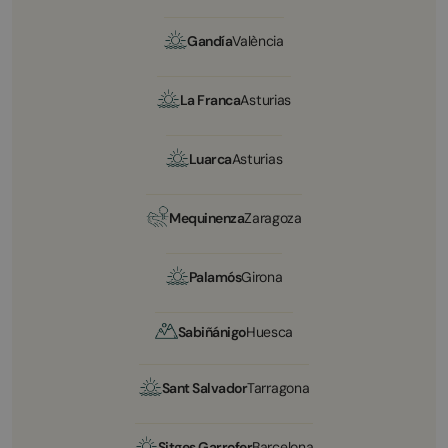
Gandía
València
La Franca
Asturias
Luarca
Asturias
Mequinenza
Zaragoza
Palamós
Girona
Sabiñánigo
Huesca
Sant Salvador
Tarragona
Sitges Garrofer
Barcelona