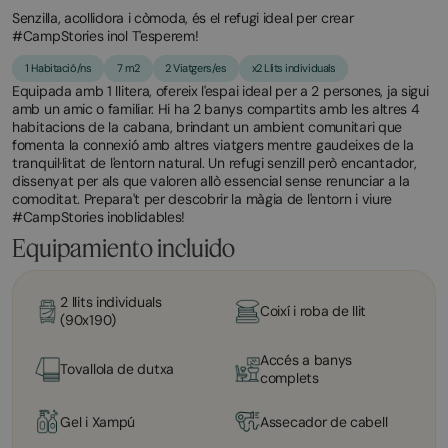
Senzilla, acollidora i còmoda, és el refugi ideal per crear
#CampStories inol T'esperem!
1 Habitació/ns
7 m2
2 Viatgers/es
x2 Llits individuals
Equipada amb 1 llitera, ofereix l'espai ideal per a 2 persones, ja sigui
amb un amic o familiar. Hi ha 2 banys compartits amb les altres 4
habitacions de la cabana, brindant un ambient comunitari que
fomenta la connexió amb altres viatgers mentre gaudeixes de la
tranquil·litat de l'entorn natural. Un refugi senzill però encantador,
dissenyat per als que valoren allò essencial sense renunciar a la
comoditat. Prepara't per descobrir la màgia de l'entorn i viure
#CampStories inoblidables!
Equipamiento incluido
2 llits individuals
Coixí i roba de llit
(90x190)
Accés a banys
Tovallola de dutxa
complets
Gel i Xampú
Assecador de cabell