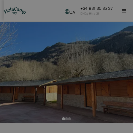
+34 931 35 85 37
CA
Dl-Dg 9h a 21h