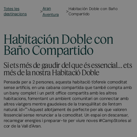
Aran
Totes les
Habitación Doble con Baño
>
>
destinacions
Compartido
Aventura
Habitación Doble con
Baño Compartido
Si ets més de gaudir del que és essencial… ets
més de la nostra Habitació Doble
Pensada per a 2 persones, aquesta habitació t'ofereix comoditat
sense artificis, en una cabana compartida que també compta amb
un bany complet i un petit office compartits amb les altres
habitacions, fomentant un ambient comunitari on connectar amb
altres viatgers mentre gaudeixes de la tranquil·litat de l'entorn
natural. id="">Aquest allotjament és perfecte per als que valoren
l'essencial sense renunciar a la comoditat. Un espai on descansar,
recarregar energies i preparar-te per viure noves #CampStories al
cor de la Vall d'Aran.