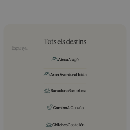
Tots els destins
Espanya
Aínsa
Aragó
Aran Aventura
Lleida
Barcelona
Barcelona
Camino
A Coruña
Chilches
Castellón