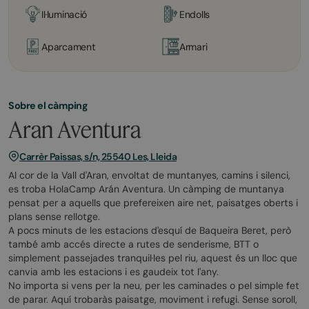
Il·luminació
Endolls
Aparcament
Armari
Sobre el càmping
Aran Aventura
Carrèr Paissas, s/n, 25540 Les, Lleida
Al cor de la Vall d'Aran, envoltat de muntanyes, camins i silenci,
es troba HolaCamp Arán Aventura. Un càmping de muntanya
pensat per a aquells que prefereixen aire net, paisatges oberts i
plans sense rellotge.
A pocs minuts de les estacions d'esquí de Baqueira Beret, però
també amb accés directe a rutes de senderisme, BTT o
simplement passejades tranquil·les pel riu, aquest és un lloc que
canvia amb les estacions i es gaudeix tot l'any.
No importa si vens per la neu, per les caminades o pel simple fet
de parar. Aquí trobaràs paisatge, moviment i refugi. Sense soroll,