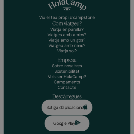
Viu el teu propi #campstorie
Com viatgeu?
Viatja en parella?
Viatges amb amics?
Viatja amb un gos?
Viatgeu amb nens?
Viatja sol?
Empresa
Sobre nosaltres
Sostenibilitat
Vols ser HolaCamp?
Campaments
Contacte
Descàrregues
Botiga d'aplicacions
Google Play