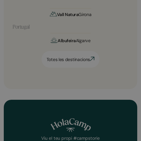
Vall Natura
Girona
Portugal
Albufeira
Algarve
Totes les destinacions
Viu el teu propi #campstorie