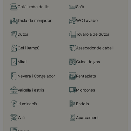
Coixí i roba de llit
Sofà
Taula de menjador
WC Lavabo
Dutxa
Tovallola de dutxa
Gel i Xampú
Assecador de cabell
Mirall
Cuina de gas
Nevera i Congelador
Rentaplats
Vaixella i estris
Microones
Il·luminació
Endolls
Wifi
Aparcament