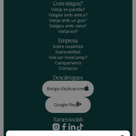
Com viatgeu?
Viatja en parella?
Viatges amb amics?
Viatja amb un gos?
Viatgeu amb nens?
Viatja sol?
Empresa
Sobre nosaltres
Sostenibilitat
Vols ser HolaCamp?
Campaments
Contacte
Descàrregues
Botiga d'aplicacions
Google Play
Xarxes socials
Política de privacitat