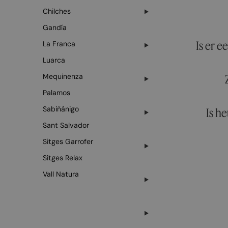
Chilches
Gandía
Is er 
La Franca
Luarca
Mequinenza
Palamos
Sabiñánigo
Is he
Sant Salvador
Sitges Garrofer
Sitges Relax
Vall Natura