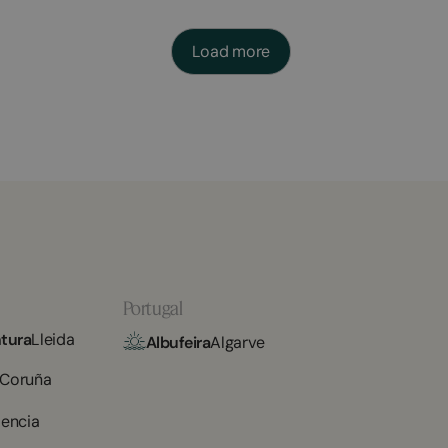
Load more
Portugal
tura
Lleida
Albufeira
Algarve
 Coruña
lencia