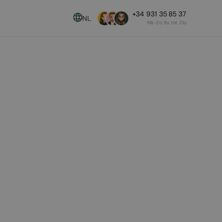
+34 931 35 85 37
NL
Ma-Zo 9u tot 21u