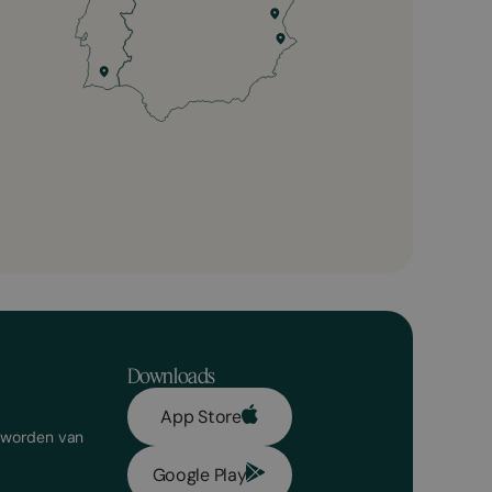
Downloads
App Store
l worden van
Google Play