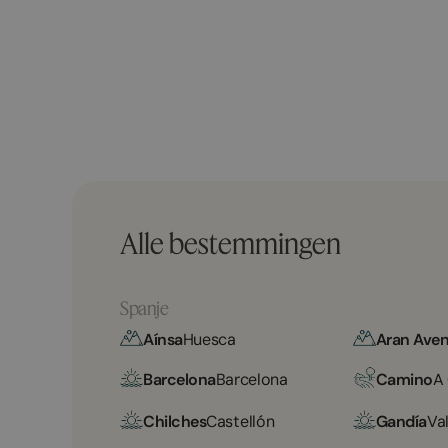
Alle bestemmingen
Spanje
Aínsa
Huesca
Aran Aven
Barcelona
Barcelona
Camino
A
Chilches
Castellón
Gandía
Va