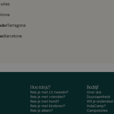
turias
irona
ador
Tarragona
ax
Barcelona
Hoe reis je?
Bedrijf
Reis je met z'n tweeën?
Over ons
Reis je met vrienden?
Duurzaamheid
Reis je met hond?
Wil je onderdee
Reis je met kinderen?
HolaCamp?
Reis je alleen?
Campstories