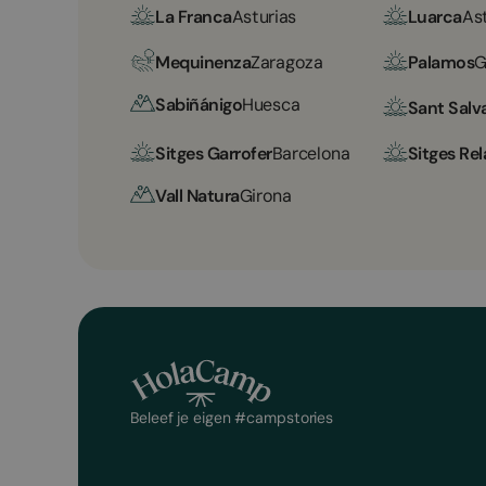
La Franca
Asturias
Luarca
As
Mequinenza
Zaragoza
Palamos
G
Sabiñánigo
Huesca
Sant Salv
Sitges Garrofer
Barcelona
Sitges Rel
Vall Natura
Girona
Beleef je eigen #campstories