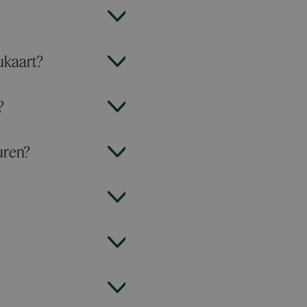
ukaart?
?
huren?