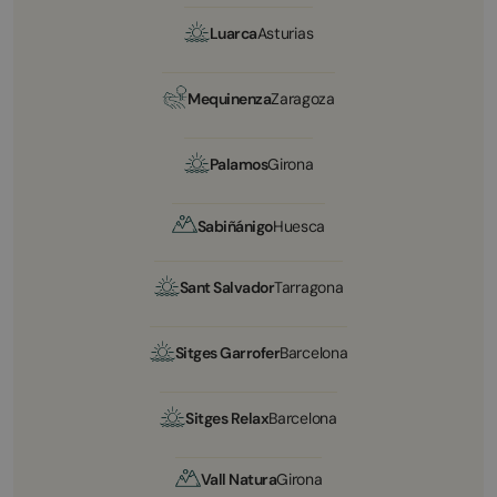
Luarca
Asturias
Mequinenza
Zaragoza
Palamos
Girona
Sabiñánigo
Huesca
Sant Salvador
Tarragona
Sitges Garrofer
Barcelona
Sitges Relax
Barcelona
Vall Natura
Girona