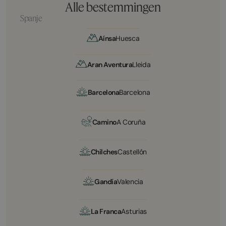
Alle bestemmingen
Spanje
Aínsa
Huesca
Aran Aventura
Lleida
Barcelona
Barcelona
Camino
A Coruña
Chilches
Castellón
Gandía
Valencia
La Franca
Asturias