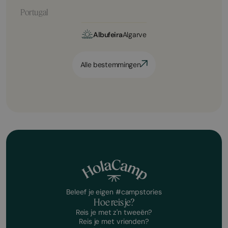
Portugal
Albufeira
Algarve
Alle bestemmingen
Beleef je eigen #campstories
Hoe reis je?
Reis je met z'n tweeën?
Reis je met vrienden?