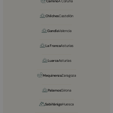
Camino
A Coruña
Chilches
Castellón
Gandía
Valencia
La Franca
Asturias
Luarca
Asturias
Mequinenza
Zaragoza
Palamos
Girona
Sabiñánigo
Huesca