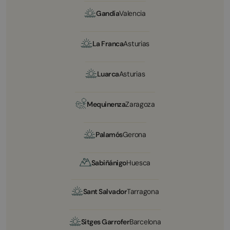
Gandía
Valencia
La Franca
Asturias
Luarca
Asturias
Mequinenza
Zaragoza
Palamós
Gerona
Sabiñánigo
Huesca
Sant Salvador
Tarragona
Sitges Garrofer
Barcelona