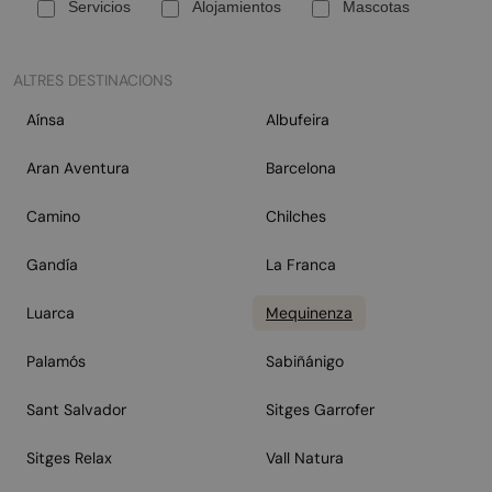
Servicios
Alojamientos
Mascotas
ALTRES DESTINACIONS
Aínsa
Albufeira
Aran Aventura
Barcelona
Camino
Chilches
Gandía
La Franca
Luarca
Mequinenza
Palamós
Sabiñánigo
Sant Salvador
Sitges Garrofer
Sitges Relax
Vall Natura