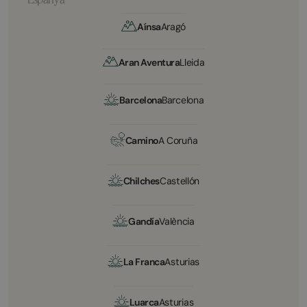
Aínsa
Aragó
Aran Aventura
Lleida
Barcelona
Barcelona
Camino
A Coruña
Chilches
Castellón
Gandía
València
La Franca
Asturias
Luarca
Asturias