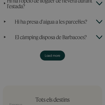
Hi ha l'opció de lloguer de nevera durant
l'estada?
Hi ha presa d'aigua a les parcel·les?
El càmping disposa de Barbacoes?
Load more
Tots els destins
Espanya