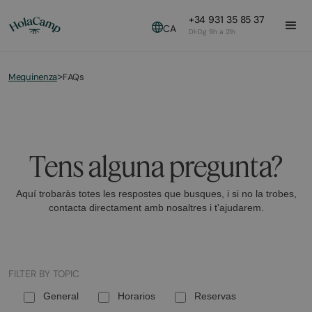
+34 931 35 85 37
CA
Dl-Dg 9h a 21h
Mequinenza
FAQs
>
Tens alguna pregunta?
Aquí trobaràs totes les respostes que busques, i si no la trobes,
contacta directament amb nosaltres i t'ajudarem.
FILTER BY TOPIC
General
Horarios
Reservas