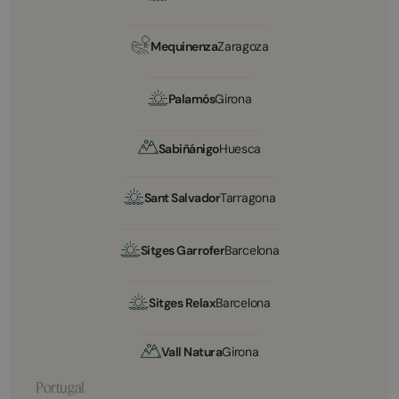
Mequinenza
Zaragoza
Palamós
Girona
Sabiñánigo
Huesca
Sant Salvador
Tarragona
Sitges Garrofer
Barcelona
Sitges Relax
Barcelona
Vall Natura
Girona
Portugal