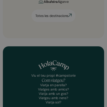
Albufeira
Algarve
Totes les destinacions
Viu el teu propi #campstorie
Com viatgeu?
Viatja en parella?
Viatges amb amics?
Viatja amb un gos?
Viatgeu amb nens?
Viatja sol?