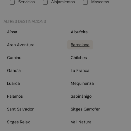
Servicios
Alojamientos
Mascotas
ALTRES DESTINACIONS
Aínsa
Albufeira
Aran Aventura
Barcelona
Camino
Chilches
Gandía
La Franca
Luarca
Mequinenza
Palamós
Sabiñánigo
Sant Salvador
Sitges Garrofer
Sitges Relax
Vall Natura