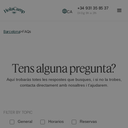
+34 931 35 85 37
CA
Dl-Dg 9h a 21h
Barcelona
FAQs
>
Tens alguna pregunta?
Aquí trobaràs totes les respostes que busques, i si no la trobes,
contacta directament amb nosaltres i t'ajudarem.
FILTER BY TOPIC
General
Horarios
Reservas