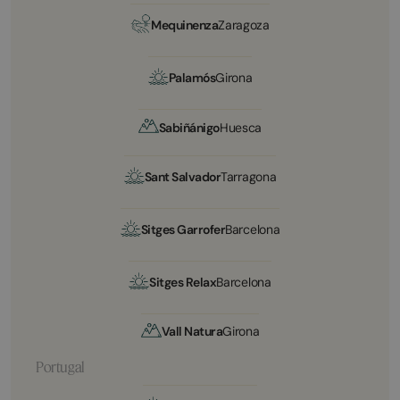
Mequinenza
Zaragoza
Palamós
Girona
Sabiñánigo
Huesca
Sant Salvador
Tarragona
Sitges Garrofer
Barcelona
Sitges Relax
Barcelona
Vall Natura
Girona
Portugal