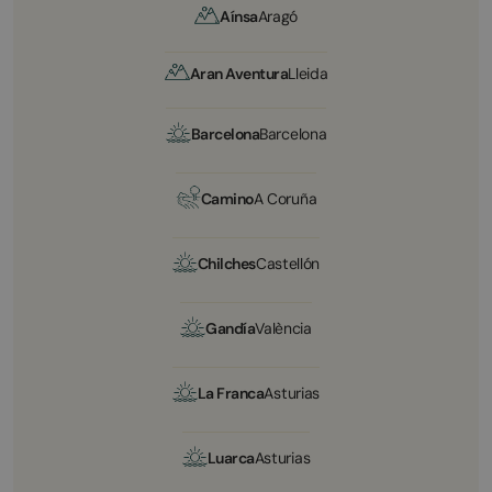
Aínsa
Aragó
Aran Aventura
Lleida
Barcelona
Barcelona
Camino
A Coruña
Chilches
Castellón
Gandía
València
La Franca
Asturias
Luarca
Asturias