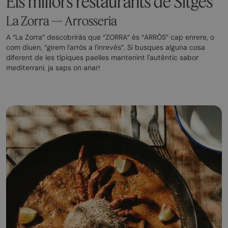
Els millors restaurants de Sitges
La Zorra — Arrosseria
A “La Zorra” descobriràs que “ZORRA” és “ARRÒS” cap enrere, o
com diuen, “girem l'arròs a l'inrevés”. Si busques alguna cosa
diferent de les típiques paelles mantenint l'autèntic sabor
mediterrani, ja saps on anar!