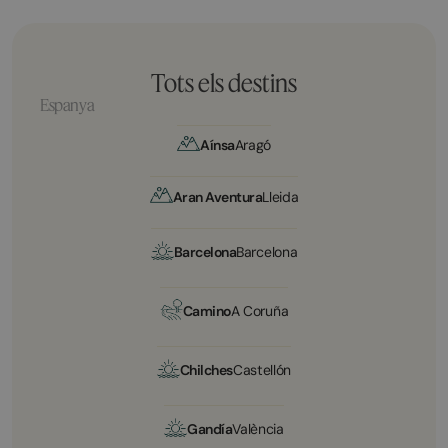
Tots els destins
Espanya
Aínsa
Aragó
Aran Aventura
Lleida
Barcelona
Barcelona
Camino
A Coruña
Chilches
Castellón
Gandía
València