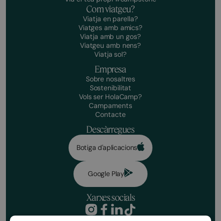
Com viatgeu?
Viatja en parella?
Viatges amb amics?
Viatja amb un gos?
Viatgeu amb nens?
Viatja sol?
Empresa
Sobre nosaltres
Sostenibilitat
Vols ser HolaCamp?
Campaments
Contacte
Descàrregues
Botiga d'aplicacions
Google Play
Xarxes socials
Política de privacitat