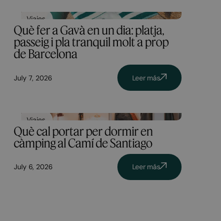
Viajes
Què fer a Gavà en un dia: platja,
passeig i pla tranquil molt a prop
de Barcelona
July 7, 2026
Leer más
Viajes
Què cal portar per dormir en
càmping al Camí de Santiago
July 6, 2026
Leer más