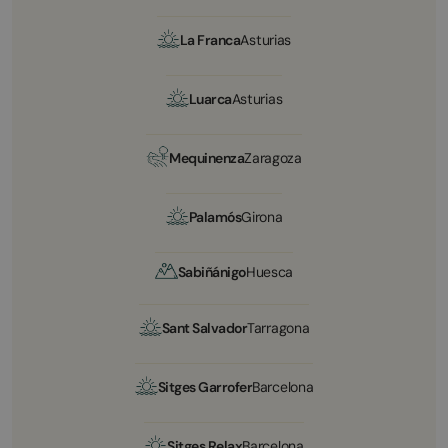
La Franca
Asturias
Luarca
Asturias
Mequinenza
Zaragoza
Palamós
Girona
Sabiñánigo
Huesca
Sant Salvador
Tarragona
Sitges Garrofer
Barcelona
Sitges Relax
Barcelona