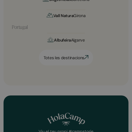
Vall Natura
Girona
Portugal
Albufeira
Algarve
Totes les destinacions
Viu el teu propi #campstorie