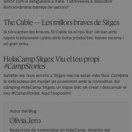
sentir com si estiguessis a Itàlia. T'atreveixes a descobrir
l'extraordinària barreja de sabors?
The Cable — Les millors braves de Sitges
Si t'encanten les braves, El Cable és el teu lloc! Un bar amb
tapes tradicionals i plats amb bons productes, bones racions i
un gran preu.
HolaCamp Sitges: Viu el teu propi
#CampStories
Satisfer els teus sentits a Sitges mai ha estat més fàcil. Combina
la delicadesa del menjar de proximitat amb la comoditat del
càmping HolaCamp Sitges; un espai únic on crear i descansar el
teu
#CampStories
. Aquí t'esperem!
Autor del Blog
Olivia Jero
Redactora de contenidos en HolaCamp. Amante del