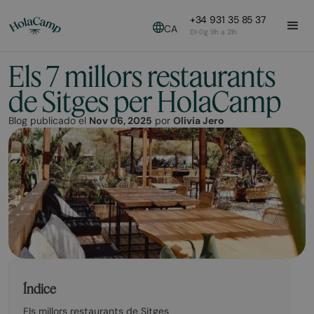
+34 931 35 85 37
CA
Dl-Dg 9h a 21h
Els 7 millors restaurants
de Sitges per HolaCamp
Blog publicado el
Nov 06, 2025
por
Olivia Jero
Índice
Els millors restaurants de Sitges