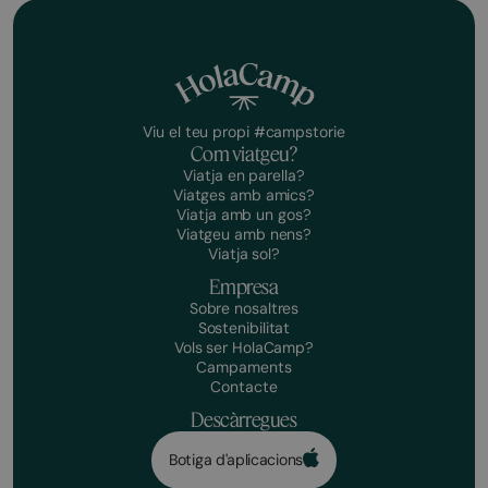
Viu el teu propi #campstorie
Com viatgeu?
Viatja en parella?
Viatges amb amics?
Viatja amb un gos?
Viatgeu amb nens?
Viatja sol?
Empresa
Sobre nosaltres
Sostenibilitat
Vols ser HolaCamp?
Campaments
Contacte
Descàrregues
Botiga d'aplicacions