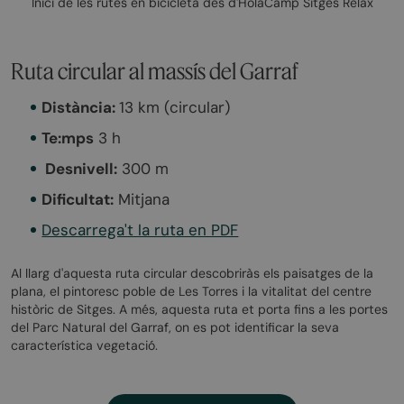
Inici de les rutes en bicicleta des d'HolaCamp Sitges Relax
Ruta circular al massís del Garraf
Distància:
13 km (circular)
Te:mps
3 h
‍ Desnivell:
300 m ‍
Dificultat:
Mitjana
Descarrega't la ruta en PDF
Al llarg d'aquesta ruta circular descobriràs els paisatges de la
plana, el pintoresc poble de Les Torres i la vitalitat del centre
històric de Sitges. A més, aquesta ruta et porta fins a les portes
del Parc Natural del Garraf, on es pot identificar la seva
característica vegetació.