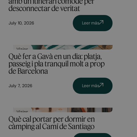
amb un itinerari còmode per
desconnectar de veritat
July 10, 2026
Leer más
Viajes
Què fer a Gavà en un dia: platja,
passeig i pla tranquil molt a prop
de Barcelona
July 7, 2026
Leer más
Viajes
Què cal portar per dormir en
càmping al Camí de Santiago