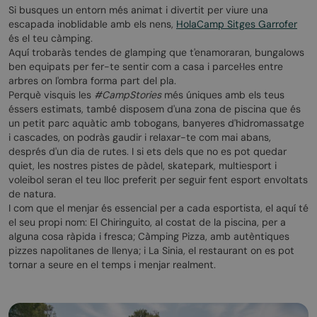
Si busques un entorn més animat i divertit per viure una
escapada inoblidable amb els nens,
HolaCamp Sitges Garrofer
és el teu càmping.
Aquí trobaràs tendes de glamping que t'enamoraran, bungalows
ben equipats per fer-te sentir com a casa i parcel·les entre
arbres on l'ombra forma part del pla.
Perquè visquis les
#CampStories
més úniques amb els teus
éssers estimats, també disposem d'una zona de piscina que és
un petit parc aquàtic amb tobogans, banyeres d'hidromassatge
i cascades, on podràs gaudir i relaxar-te com mai abans,
després d'un dia de rutes. I si ets dels que no es pot quedar
quiet, les nostres pistes de pàdel, skatepark, multiesport i
voleibol seran el teu lloc preferit per seguir fent esport envoltats
de natura.
I com que el menjar és essencial per a cada esportista, el aquí té
el seu propi nom: El Chiringuito, al costat de la piscina, per a
alguna cosa ràpida i fresca; Càmping Pizza, amb autèntiques
pizzes napolitanes de llenya; i La Sinia, el restaurant on es pot
tornar a seure en el temps i menjar realment.