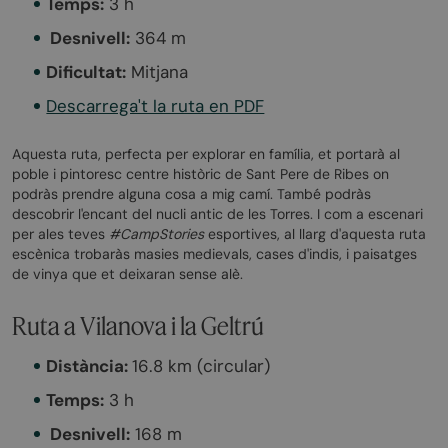
Temps:
3 h
‍ Desnivell:
364 m ‍
Dificultat:
Mitjana
Descarrega't la ruta en PDF
Aquesta ruta, perfecta per explorar en família, et portarà al
poble i pintoresc centre històric de Sant Pere de Ribes on
podràs prendre alguna cosa a mig camí. També podràs
descobrir l'encant del nucli antic de les Torres. I com a escenari
per ales teves
#CampStories
esportives, al llarg d'aquesta ruta
escènica trobaràs masies medievals, cases d'indis, i paisatges
de vinya que et deixaran sense alè.
Ruta a Vilanova i la Geltrú
Distància:
16.8 km (circular)
Temps:
3 h
‍ Desnivell:
168 m ‍