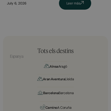
July 6, 2026
Leer más
Tots els destins
Espanya
Aínsa
Aragó
Aran Aventura
Lleida
Barcelona
Barcelona
Camino
A Coruña