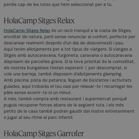
perdis cap de les rutes que hem seleccionat per a tu.
HolaCamp Sitges Relax
HolaCamp Sitges Relax
és un racó tranquil a la costa de Sitges,
envoltat de natura, però sense renunciar al confort, perfecte per
descansar realment després d'un dia de desconnexió i pau.
Aquí tenim allotjaments per a tot tipus de viatgers. Si viatges a
Sitges amb autocaravana, furgoneta, caravana o autocaravana
disposem de parcel·les grans. Si la teva prioritat és la comoditat,
els nostres bungalows t'estan esperant. I, per descomptat, si
vols una barreja, també disposem d'allotjaments glamping.
Amb piscina, pista de petanca, lloguer de bicicletes i activitats
guiades, aquí trobaràs el teu oasi per relaxar-te i recarregar les
piles sense avorrir-te ni un minut.
A més, també compta amb restaurant i supermercat perquè
puguis recuperar forces abans de la següent ruta. I els més
petits de la casa també podran gaudir del nostre entreteniment
o jugar al seu ritme al parc infantil.
HolaCamp Sitges Garrofer