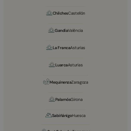
Chilches
Castellón
Gandía
València
La Franca
Asturias
Luarca
Asturias
Mequinenza
Zaragoza
Palamós
Girona
Sabiñánigo
Huesca