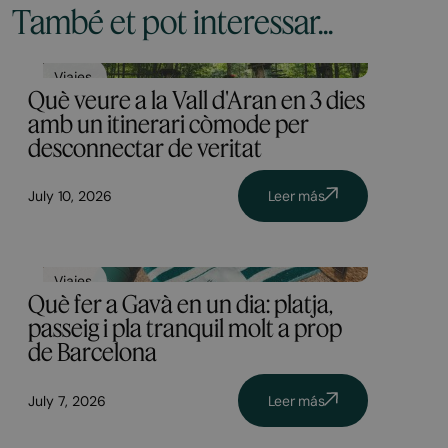
També et pot interessar...
Viajes
Què veure a la Vall d'Aran en 3 dies
amb un itinerari còmode per
desconnectar de veritat
July 10, 2026
Leer más
Viajes
Què fer a Gavà en un dia: platja,
passeig i pla tranquil molt a prop
de Barcelona
July 7, 2026
Leer más