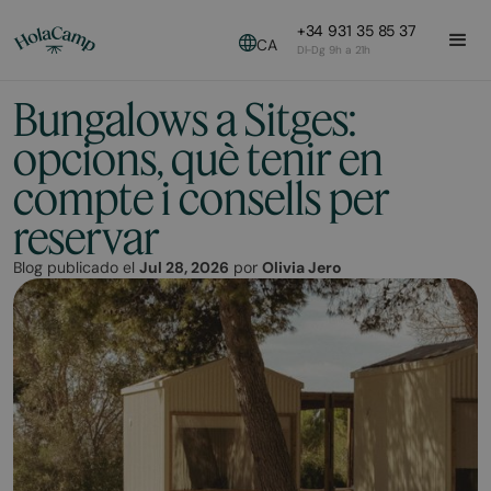
+34 931 35 85 37
CA
Dl-Dg 9h a 21h
Bungalows a Sitges:
opcions, què tenir en
compte i consells per
reservar
Blog publicado el
Jul 28, 2026
por
Olivia Jero