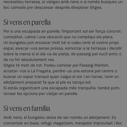
necessiteu terrassa, si viatgeu amb nens o si només busqueu un
lloc còmode per descansar després d'explorar Sitges.
Si vens en parella
Per a una escapada en parella, l'important sol ser força concret:
comoditat, calma i una ubicació que no compliqui els plans.
Un bungalou pot encaixar molt bé si voleu tenir el vostre propi
espai, aixecar-vos sense pressa, esmorzar a la terrassa i decidir
sobre la marxa si el dia va de platja, de passeig pel nucli antic o
de no fer absolutament res.
Sitges té molt de tot. Podeu caminar pel Passeig Marítim,
acostar-vos a La Fragata, perdre-us una estona pel centre o
buscar un sopar tranquil quan caigui el sol. I en tornar, tenir un
allotjament preparat fa que el pla es tanqui sol.
Si estàs organitzant una escapada més tranquil·la, també pots
revisar les opcions per viatjar en parella.
Si vens en família
Amb nens, el bungalou deixa de ser només un allotjament. Es
converteix en base, refugi, magatzem, menjador improvisat i lloc