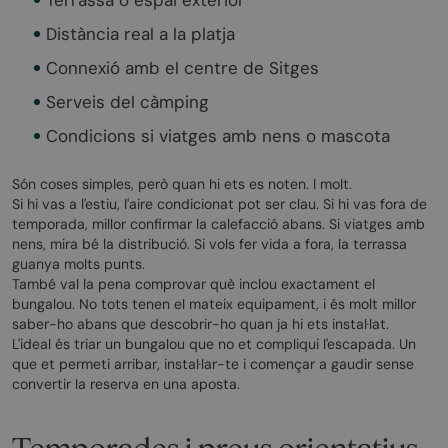
Distància real a la platja
Connexió amb el centre de Sitges
Serveis del càmping
Condicions si viatges amb nens o mascota
Són coses simples, però quan hi ets es noten. I molt.
Si hi vas a l'estiu, l'aire condicionat pot ser clau. Si hi vas fora de
temporada, millor confirmar la calefacció abans. Si viatges amb
nens, mira bé la distribució. Si vols fer vida a fora, la terrassa
guanya molts punts.
També val la pena comprovar què inclou exactament el
bungalou. No tots tenen el mateix equipament, i és molt millor
saber-ho abans que descobrir-ho quan ja hi ets instal·lat.
L'ideal és triar un bungalou que no et compliqui l'escapada. Un
que et permeti arribar, instal·lar-te i començar a gaudir sense
convertir la reserva en una aposta.