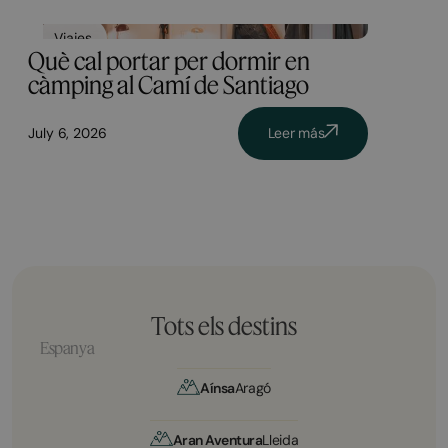
Viajes
Què cal portar per dormir en
càmping al Camí de Santiago
July 6, 2026
Leer más
Tots els destins
Espanya
Aínsa
Aragó
Aran Aventura
Lleida