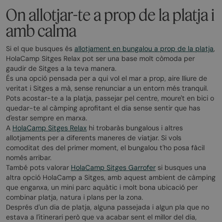
On allotjar-te a prop de la platja i
amb calma
Si el que busques és
allotjament en bungalou a prop de la platja
,
HolaCamp Sitges Relax pot ser una base molt còmoda per
gaudir de Sitges a la teva manera.
És una opció pensada per a qui vol el mar a prop, aire lliure de
veritat i Sitges a mà, sense renunciar a un entorn més tranquil.
Pots acostar-te a la platja, passejar pel centre, moure't en bici o
quedar-te al càmping aprofitant el dia sense sentir que has
d'estar sempre en marxa.
A
HolaCamp Sitges Relax
hi trobaràs bungalous i altres
allotjaments per a diferents maneres de viatjar. Si vols
comoditat des del primer moment, el bungalou t'ho posa fàcil
només arribar.
També pots valorar
HolaCamp Sitges Garrofer
si busques una
altra opció HolaCamp a Sitges, amb aquest ambient de càmping
que enganxa, un mini parc aquàtic i molt bona ubicació per
combinar platja, natura i plans per la zona.
Després d'un dia de platja, alguna passejada i algun pla que no
estava a l'itinerari però que va acabar sent el millor del dia,