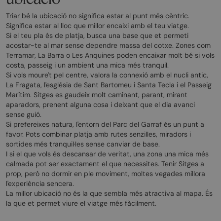
Triar bé la ubicació no significa estar al punt més cèntric.
Significa estar al lloc que millor encaixi amb el teu viatge.
Si el teu pla és de platja, busca una base que et permeti
acostar-te al mar sense dependre massa del cotxe. Zones com
Terramar, La Barra o Les Anquines poden encaixar molt bé si vols
costa, passeig i un ambient una mica més tranquil.
Si vols moure't pel centre, valora la connexió amb el nucli antic,
La Fragata, l'església de Sant Bartomeu i Santa Tecla i el Passeig
Marítim. Sitges es gaudeix molt caminant, parant, mirant
aparadors, prenent alguna cosa i deixant que el dia avanci
sense guió.
Si prefereixes natura, l'entorn del Parc del Garraf és un punt a
favor. Pots combinar platja amb rutes senzilles, miradors i
sortides més tranquil·les sense canviar de base.
I si el que vols és descansar de veritat, una zona una mica més
calmada pot ser exactament el que necessites. Tenir Sitges a
prop, però no dormir en ple moviment, moltes vegades millora
l'experiència sencera.
La millor ubicació no és la que sembla més atractiva al mapa. És
la que et permet viure el viatge més fàcilment.