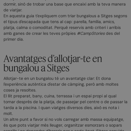
dormir, sinó de trobar una base que encaixi amb la teva manera
de viatjar.
En aquesta guia t'expliquem com triar bungalous a Sitges segons
el tipus d'escapada que tens al cap: parella, família, amics,
platja, calma o comoditat. Perquè reservis amb criteri i arribis
amb ganes de crear les teves pròpies
#CampStories
des del
primer dia.
Avantatges d'allotjar-te en
bungalou a Sitges
Allotjar-te en un bungalou té un avantatge clar: Et dona
l'experiència autèntica d'estar de càmping, però amb moltes
coses ja resoltes.
El llit preparat, bany, cuina, terrassa i un espai propi al qual
tornar després de la platja, de passejar pel centre o de passar la
tarda a la piscina. I quan viatges diversos dies, això es nota i
molt.
Un altre punt a favor si no vols carregar amb massa equipatge,
és que pots viatjar més lleuger, organitzar esmorzars o sopars
senzills i no dependre d'horaris per a cada àpat. Sitges convida