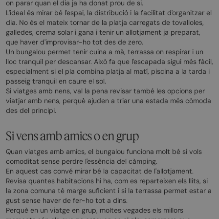
on parar quan el dia ja ha donat prou de si.
L'ideal és mirar bé l'espai, la distribució i la facilitat d'organitzar el
dia. No és el mateix tornar de la platja carregats de tovalloles,
galledes, crema solar i gana i tenir un allotjament ja preparat,
que haver d'improvisar-ho tot des de zero.
Un bungalou permet tenir cuina a mà, terrassa on respirar i un
lloc tranquil per descansar. Això fa que l'escapada sigui més fàcil,
especialment si el pla combina platja al matí, piscina a la tarda i
passeig tranquil en caure el sol.
Si viatges amb nens, val la pena revisar també les opcions per
viatjar amb nens, perquè ajuden a triar una estada més còmoda
des del principi.
Si vens amb amics o en grup
Quan viatges amb amics, el bungalou funciona molt bé si vols
comoditat sense perdre l'essència del càmping.
En aquest cas convé mirar bé la capacitat de l'allotjament.
Revisa quantes habitacions hi ha, com es reparteixen els llits, si
la zona comuna té marge suficient i si la terrassa permet estar a
gust sense haver de fer-ho tot a dins.
Perquè en un viatge en grup, moltes vegades els millors