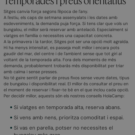
Temporades i preus orientatius
Sitges canvia força segons l'època de l'any.
A l'estiu, els caps de setmana assenyalats i les dates amb
esdeveniments, la demanda puja força. Si tens clar que vols un
bungalou, el millor serà reservar amb antelació. Especialment si
viatges en família o necessites una capacitat concreta.
A la primavera i la tardor, Sitges pot ser una opció molt agraïda.
Hi ha menys intensitat, es passeja molt millor i encara pots
gaudir del mar, del centre i de l'ambient sense que tot giri al
voltant de la temporada alta. Fora dels moments de més
demanda, probablement trobaràs més disponibilitat per triar
amb calma i sense presses.
No té gaire sentit parlar de preus fixos sense veure dates, tipus
de bungalou i disponibilitat real. El millor és consultar el preu en
el moment de reservar i fixar-te bé en el que inclou cada opció.
Per decidir millor, aquests són els nostres consells HolaCamp:
Si viatges en temporada alta, reserva abans.
Si vens amb nens, prioritza comoditat i espai.
Si vas en parella, potser no necessites el
bungalou més gran.