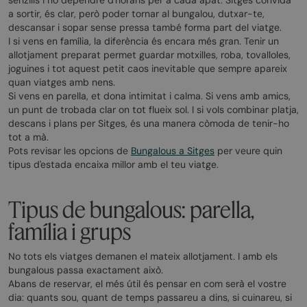
a sortir, és clar, però poder tornar al bungalou, dutxar-te,
descansar i sopar sense pressa també forma part del viatge.
I si vens en família, la diferència és encara més gran. Tenir un
allotjament preparat permet guardar motxilles, roba, tovalloles,
joguines i tot aquest petit caos inevitable que sempre apareix
quan viatges amb nens.
Si vens en parella, et dona intimitat i calma. Si vens amb amics,
un punt de trobada clar on tot flueix sol. I si vols combinar platja,
descans i plans per Sitges, és una manera còmoda de tenir-ho
tot a mà.
Pots revisar les opcions de
Bungalous a Sitges
per veure quin
tipus d'estada encaixa millor amb el teu viatge.
Tipus de bungalous: parella,
família i grups
No tots els viatges demanen el mateix allotjament. I amb els
bungalous passa exactament això.
Abans de reservar, el més útil és pensar en com serà el vostre
dia: quants sou, quant de temps passareu a dins, si cuinareu, si