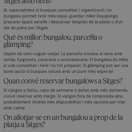
Sitges amb nens?
Sí, especialment si busques comoditat i organització. Un
bungalou permet tenir més espai, guardar millor l'equipatge,
preparar àpats senzills i descansar després de la platja o d'un
dia de plans per Sitges.
Què és millor: bungalou, parcel·la o
glàmping?
Depèn de com vulguis viatjar. La parcel·la encaixa si vens amb
tenda, furgoneta, caravana o autocaravana. El bungalou és millor
si vols comoditat i tenir-ho tot preparat. El glàmping pot ser una
bona opció si busques natura amb un punt més especial.
Quan convé reservar bungalows a Sitges?
Si viatges a l'estiu, caps de setmana o dates amb més demanda,
convé reservar amb marge. Si viatges fora de temporada alta,
probablement tindràs més disponibilitat i més opcions per triar
amb calma.
On allotjar-se en un bungalou a prop de la
platja a Sitges?