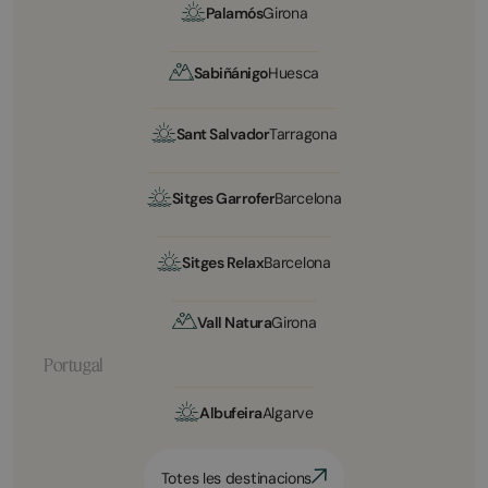
Palamós
Girona
Sabiñánigo
Huesca
Sant Salvador
Tarragona
Sitges Garrofer
Barcelona
Sitges Relax
Barcelona
Vall Natura
Girona
Portugal
Albufeira
Algarve
Totes les destinacions