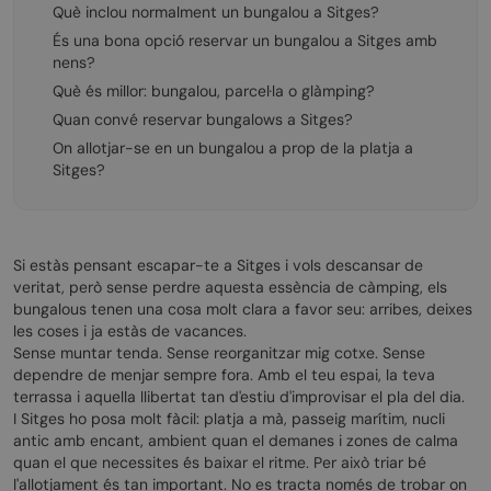
Què inclou normalment un bungalou a Sitges?
És una bona opció reservar un bungalou a Sitges amb
nens?
Què és millor: bungalou, parcel·la o glàmping?
Quan convé reservar bungalows a Sitges?
On allotjar-se en un bungalou a prop de la platja a
Sitges?
Si estàs pensant escapar-te a Sitges i vols descansar de
veritat, però sense perdre aquesta essència de càmping, els
bungalous tenen una cosa molt clara a favor seu: arribes, deixes
les coses i ja estàs de vacances.
Sense muntar tenda. Sense reorganitzar mig cotxe. Sense
dependre de menjar sempre fora. Amb el teu espai, la teva
terrassa i aquella llibertat tan d'estiu d'improvisar el pla del dia.
I Sitges ho posa molt fàcil: platja a mà, passeig marítim, nucli
antic amb encant, ambient quan el demanes i zones de calma
quan el que necessites és baixar el ritme. Per això triar bé
l'allotjament és tan important. No es tracta només de trobar on