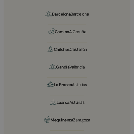
Barcelona
Barcelona
Camino
A Coruña
Chilches
Castellón
Gandía
València
La Franca
Asturias
Luarca
Asturias
Mequinenza
Zaragoza