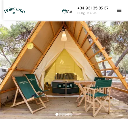
+34 931 35 85 37
CA
Dl-Dg 9h a 21h