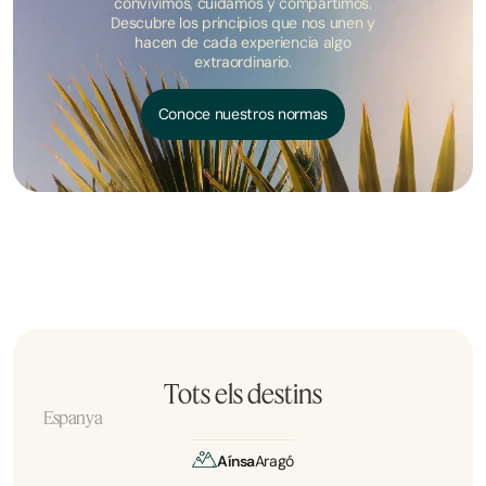
convivimos, cuidamos y compartimos.
Descubre los principios que nos unen y
hacen de cada experiencia algo
extraordinario.
Conoce nuestros normas
Tots els destins
Espanya
Aínsa
Aragó