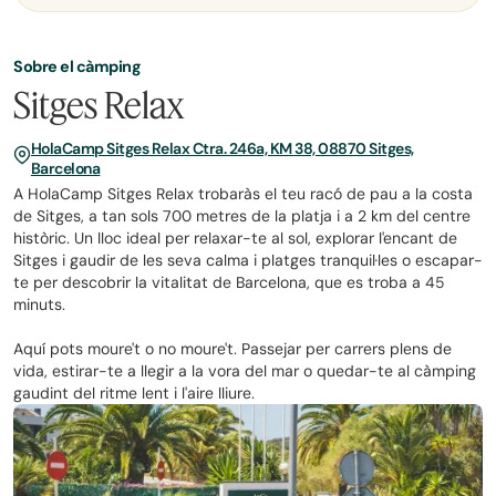
Sobre el càmping
Sitges Relax
HolaCamp Sitges Relax Ctra. 246a, KM 38, 08870 Sitges,
Barcelona
A HolaCamp Sitges Relax trobaràs el teu racó de pau a la costa
de Sitges, a tan sols 700 metres de la platja i a 2 km del centre
històric. Un lloc ideal per relaxar-te al sol, explorar l'encant de
Sitges i gaudir de les seva calma i platges tranquil·les o escapar-
te per descobrir la vitalitat de Barcelona, que es troba a 45
minuts.
Aquí pots moure't o no moure't. Passejar per carrers plens de
vida, estirar-te a llegir a la vora del mar o quedar-te al càmping
gaudint del ritme lent i l'aire lliure.