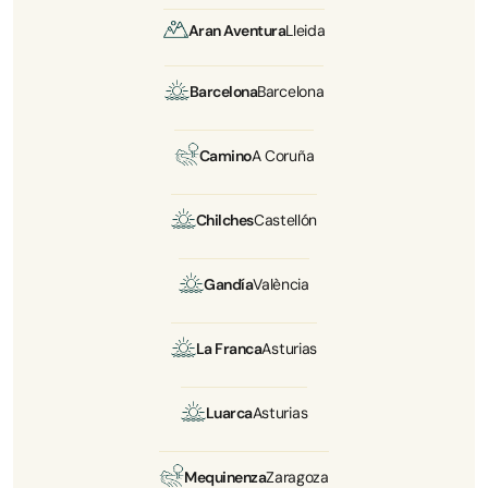
Aran Aventura
Lleida
Barcelona
Barcelona
Camino
A Coruña
Chilches
Castellón
Gandía
València
La Franca
Asturias
Luarca
Asturias
Mequinenza
Zaragoza