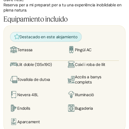
Reserva per a mi preparat per a tu una experiència inoblidable en
plena natura.
Equipamiento incluido
Destacado en este alojamiento
Terrassa
Pingüí AC
Llit doble (135x190)
Coixí i roba de llit
Accés a banys
Tovallola de dutxa
complets
Nevera 48L
Il·luminació
Endolls
Bugaderia
Aparcament