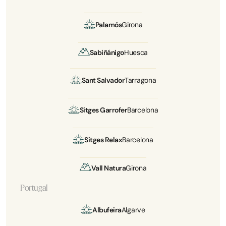
Palamós
Girona
Sabiñánigo
Huesca
Sant Salvador
Tarragona
Sitges Garrofer
Barcelona
Sitges Relax
Barcelona
Vall Natura
Girona
Portugal
Albufeira
Algarve