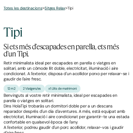
Totes les destinacions
Tipi
>
Sitges Relax
>
March
November
2,
2,
2026
2025
Tipi
Si ets més d'escapades en parella, ets més
d'un Tipi.
Retir minimalista ideal per escapades en parella o viatges en
solitari, amb un còmode llit doble, electricitat, il·luminació i aire
condicionat. A l'exterior, disposa d'un acollidor porxo per relaxar-se i
gaudir de l'aire fresc.
12 m2
2 Viatgers/es
x1 Llits de matrimoni
Benvinguts al vostre retir minimalista, ideal per escapades en
parella o viatges en solitari.
Dins HolaTipi trobaràs un dormitori doble per a un descans
reparador després d'un dia d'aventures. A més, està equipat amb
electricitat, il·luminació i aire condicionat per garantir-te una estada
confortable en qualsevol època de l'any.
A l'exterior, podreu gaudir d'un porc acollidor, relaxar-vos i gaudir
d'aire fresc.