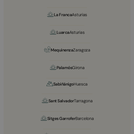
La Franca
Asturias
Luarca
Asturias
Mequinenza
Zaragoza
Palamós
Girona
Sabiñánigo
Huesca
Sant Salvador
Tarragona
Sitges Garrofer
Barcelona