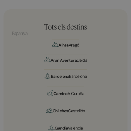
Tots els destins
Espanya
Aínsa
Aragó
Aran Aventura
Lleida
Barcelona
Barcelona
Camino
A Coruña
Chilches
Castellón
Gandía
València