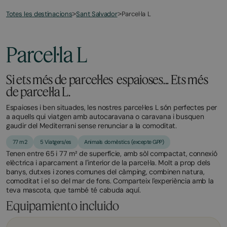
Totes les destinacions
Parcel·la L
>
Sant Salvador
>
March
November
23,
2,
2026
2025
Parcel·la L
Si ets més de parcel·les espaioses... Ets més
de parcel·la L.
Espaioses i ben situades, les nostres parcel·les L són perfectes per
a aquells qui viatgen amb autocaravana o caravana i busquen
gaudir del Mediterrani sense renunciar a la comoditat.
77 m2
5 Viatgers/es
Animals domèstics (excepte GPP)
Tenen entre 65 i 77 m² de superfície, amb sòl compactat, connexió
elèctrica i aparcament a l'interior de la parcel·la. Molt a prop dels
banys, dutxes i zones comunes del càmping, combinen natura,
comoditat i el so del mar de fons. Comparteix l'experiència amb la
teva mascota, que també té cabuda aquí.
Equipamiento incluido