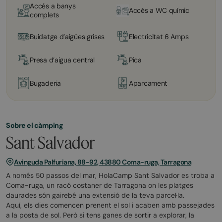
Accés a banys
Accés a WC químic
complets
Buidatge d’aigües grises
Electricitat 6 Amps
Presa d’aigua central
Pica
Bugaderia
Aparcament
Sobre el càmping
Sant Salvador
Avinguda Palfuriana, 88-92, 43880 Coma-ruga, Tarragona
A només 50 passos del mar, HolaCamp Sant Salvador es troba a
Coma-ruga, un racó costaner de Tarragona on les platges
daurades són gairebé una extensió de la teva parcel·la.
Aquí, els dies comencen prenent el sol i acaben amb passejades
a la posta de sol. Però si tens ganes de sortir a explorar, la