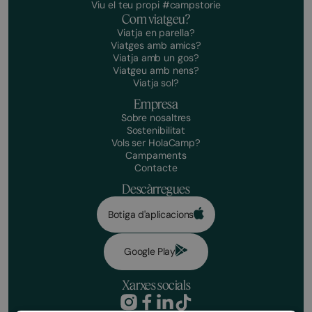
Viu el teu propi #campstorie
Com viatgeu?
Viatja en parella?
Viatges amb amics?
Viatja amb un gos?
Viatgeu amb nens?
Viatja sol?
Empresa
Sobre nosaltres
Sostenibilitat
Vols ser HolaCamp?
Campaments
Contacte
Descàrregues
Botiga d'aplicacions
Google Play
Xarxes socials