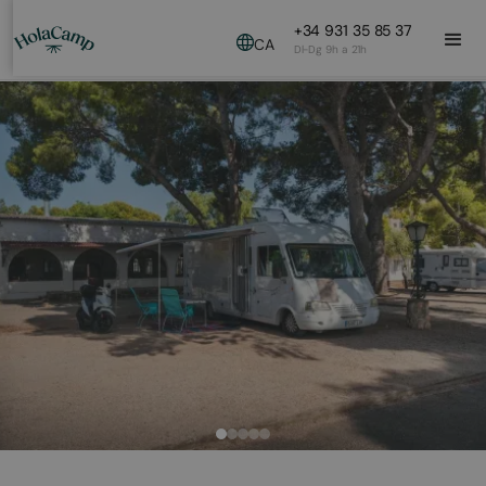
+34 931 35 85 37
CA
Dl-Dg 9h a 21h