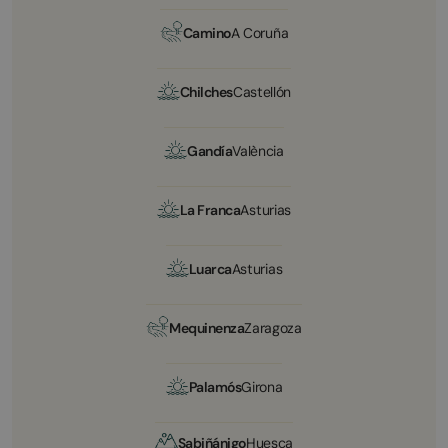
Camino
A Coruña
Chilches
Castellón
Gandía
València
La Franca
Asturias
Luarca
Asturias
Mequinenza
Zaragoza
Palamós
Girona
Sabiñánigo
Huesca