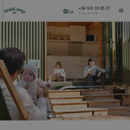
+34 931 35 85 37
CA
Dl-Dg 9h a 21h