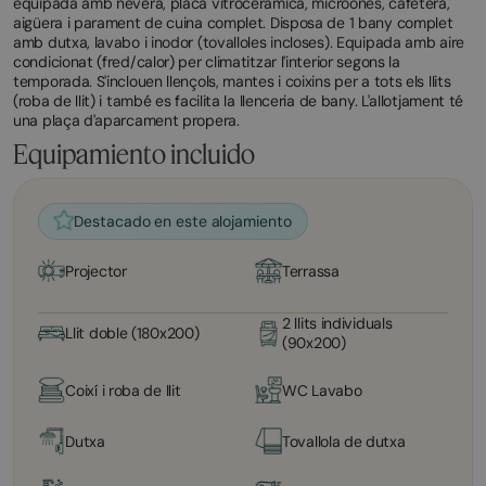
equipada amb nevera, placa vitroceràmica, microones, cafetera,
aigüera i parament de cuina complet. Disposa de 1 bany complet
amb dutxa, lavabo i inodor (tovalloles incloses). Equipada amb aire
condicionat (fred/calor) per climatitzar l'interior segons la
temporada. S'inclouen llençols, mantes i coixins per a tots els llits
(roba de llit) i també es facilita la llenceria de bany. L'allotjament té
una plaça d'aparcament propera.
Equipamiento incluido
Destacado en este alojamiento
Projector
Terrassa
2 llits individuals
Llit doble (180x200)
(90x200)
Coixí i roba de llit
WC Lavabo
Dutxa
Tovallola de dutxa