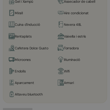
Gel i Xampú
Assecador de cabell
Mirall
Aire condicionat
Cuina d'inducció
Nevera 48L
Rentaplats
Vaixella i estris
Cafetera Dolce Gusto
Torradora
Microones
Il·luminació
Endolls
Wifi
Aparcament
Armari
Altaveu bluetooth