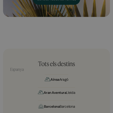
Tots els destins
Espanya
Aínsa
Aragó
Aran Aventura
Lleida
Barcelona
Barcelona