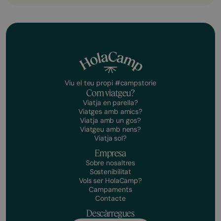
Viu el teu propi #campstorie
Com viatgeu?
Viatja en parella?
Viatges amb amics?
Viatja amb un gos?
Viatgeu amb nens?
Viatja sol?
Empresa
Sobre nosaltres
Sostenibilitat
Vols ser HolaCamp?
Campaments
Contacte
Descàrregues