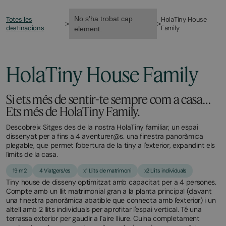
No s'ha trobat cap
Totes les
HolaTiny House
>
>
destinacions
Family
element.
HolaTiny House Family
Si ets més de sentir-te sempre com a casa…
Ets més de HolaTiny Family.
Descobreix Sitges des de la nostra HolaTiny familiar, un espai
dissenyat per a fins a 4 aventurer@s. una finestra panoràmica
plegable, que permet l'obertura de la tiny a l'exterior, expandint els
límits de la casa.
19 m2
4 Viatgers/es
x1 Llits de matrimoni
x2 Llits individuals
Tiny house de disseny optimitzat amb capacitat per a 4 persones.
Compte amb un llit matrimonial gran a la planta principal (davant
una finestra panoràmica abatible que connecta amb l'exterior) i un
altell amb 2 llits individuals per aprofitar l'espai vertical. Té una
terrassa exterior per gaudir a l´aire lliure. Cuina completament