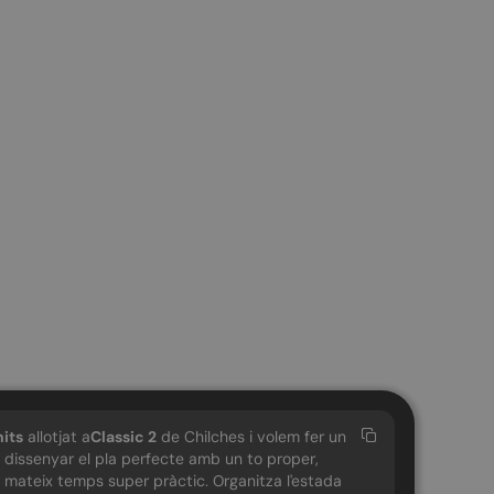
its
allotjat a
Classic 2
de Chilches i volem fer un
a dissenyar el pla perfecte amb un to proper,
al mateix temps super pràctic. Organitza l'estada