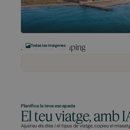
Serveis de càmping
Todas las imágenes
Planifica la teva escapada
El teu viatge, amb I
Ajusteu els dies i el tipus de viatge, copieu el missat