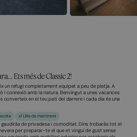
tura… Ets més de Classic 2!
eix un refugi completament equipat a peu de platja. A
 i connexió amb la natura. Benvingut a unes vacances
s converteix en el teu pati del darrere i cada dia és una
scota
x1 Llits de matrimoni
gaudiràs de privadesa i comoditat. Dins trobaràs tot el
nevera per preparar-te el que et vingui de gust sense
assa equipada amb mobiliari exterior per assaborir els