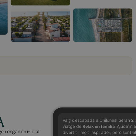
A
Vaig d'escapada a Chilches! Seran
2
n
viatge de
Relax en família
. Ajuda'm 
ge i enganxeu-lo al
divertit i molt inspirador, però sent 