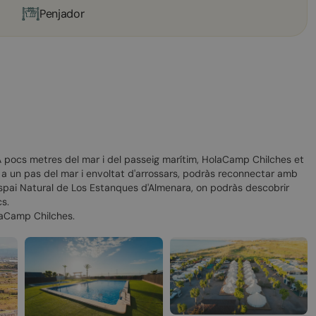
Penjador
l. A pocs metres del mar i del passeig marítim, HolaCamp Chilches et
i a un pas del mar i envoltat d'arrossars, podràs reconnectar amb
'Espai Natural de Los Estanques d'Almenara, on podràs descobrir
s.
olaCamp Chilches.