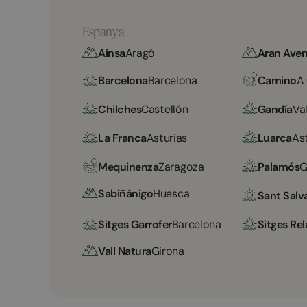
Espanya
Aínsa
Aragó
Aran Aven
Barcelona
Barcelona
Camino
A
Chilches
Castellón
Gandía
Va
La Franca
Asturias
Luarca
As
Mequinenza
Zaragoza
Palamós
G
Sabiñánigo
Huesca
Sant Salv
Sitges Garrofer
Barcelona
Sitges Rel
Vall Natura
Girona