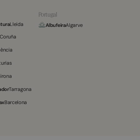
Portugal
tura
Lleida
Albufeira
Algarve
 Coruña
lència
turias
irona
ador
Tarragona
ax
Barcelona