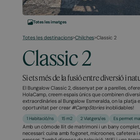
Totes les imatges
Totes les destinacions
Chilches
Classic 2
>
>
Classic 2
Si ets més de la fusió entre diversió i na
El Bungalow Classic 2, dissenyat per a parelles, ofer
HolaCamp, creem espais únics que combinen diversió
extraordinàries al Bungalow Esmeralda, on la platja e
oportunitat per crear
#CampStories
inoblidables!
1 Habitació/ns
15 m2
2 Viatgers/es
Es permet ma
Amb un còmode llit de matrimoni i un bany complet, 
necessari: cuina amb fogonet, microones, cafetera i 
presses. També disposa de televisió, WiFi i una terr