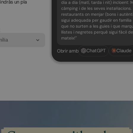
tindràs un pla
dia a dia (matí, tarda i nit) incloen
càmping i de les seves instal·lacions.
restaurants on menjar (bons i autènti
sigui adequada per gaudir en família 
que no surten a les guies i que marque
E
llistes i negretes perquè sigui fàcil 
mateix!"
ília
ChatGPT
Claude
Obrir amb