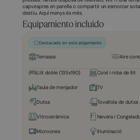
capvespres en parella o compartir un esmorzar sota l
destiu. Aquí menys és més.
Equipamiento incluido
Destacado en este alojamiento
Terrassa
Aire con
Llit doble (135x190)
Coixí i roba de llit
Taula de menjador
TV
Dutxa
Tovallola de dutxa
Vitroceràmica
Nevera i Congelad
Microones
Il·luminació