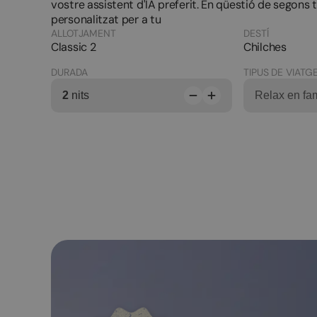
vostre assistent d'IA preferit. En qüestió de segons 
personalitzat per a tu
ALLOTJAMENT
DESTÍ
Classic 2
Chilches
DURADA
TIPUS DE VIATG
2
nits
Relax en fam