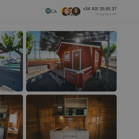
+34 931 35 85 37
CA
Dl-Dg 9h a 21h