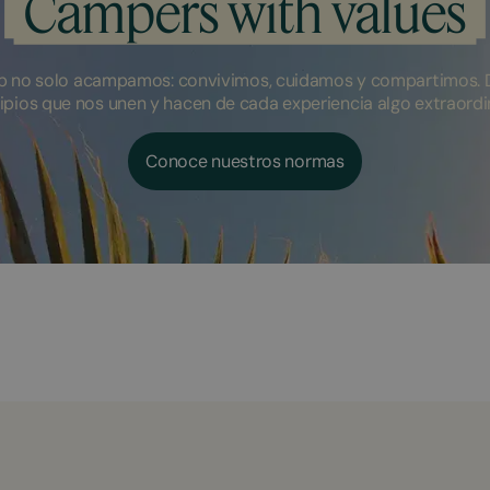
Campers with values
 no solo acampamos: convivimos, cuidamos y compartimos. 
ipios que nos unen y hacen de cada experiencia algo extraordi
Conoce nuestros normas