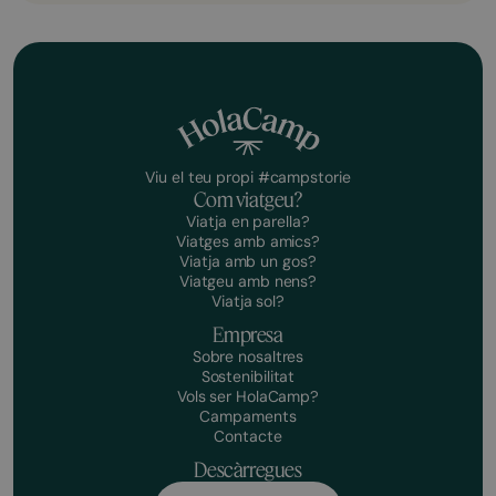
Viu el teu propi #campstorie
Com viatgeu?
Viatja en parella?
Viatges amb amics?
Viatja amb un gos?
Viatgeu amb nens?
Viatja sol?
Empresa
Sobre nosaltres
Sostenibilitat
Vols ser HolaCamp?
Campaments
Contacte
Descàrregues