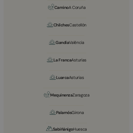
Camino
A Coruña
Chilches
Castellón
Gandía
València
La Franca
Asturias
Luarca
Asturias
Mequinenza
Zaragoza
Palamós
Girona
Sabiñánigo
Huesca