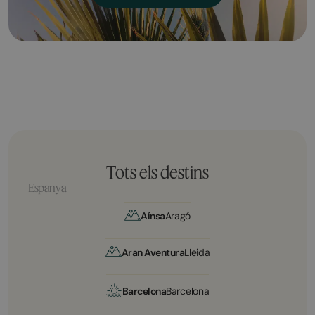
Tots els destins
Espanya
Aínsa
Aragó
Aran Aventura
Lleida
Barcelona
Barcelona