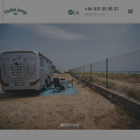
+34 931 35 85 37
CA
Dl-Dg 9h a 21h