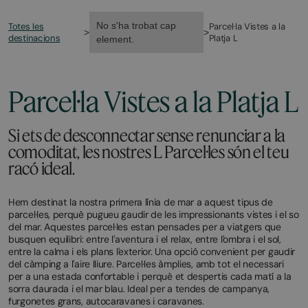
No s'ha trobat cap
Totes les
Parcel·la Vistes a la
>
>
destinacions
Platja L
element.
Parcel·la Vistes a la Platja L
Si ets de desconnectar sense renunciar a la
comoditat, les nostres L Parcel·les són el teu
racó ideal.
Hem destinat la nostra primera línia de mar a aquest tipus de
parcel·les, perquè pugueu gaudir de les impressionants vistes i el so
del mar. Aquestes parcel·les estan pensades per a viatgers que
busquen equilibri: entre l'aventura i el relax, entre l'ombra i el sol,
entre la calma i els plans l'exterior. Una opció convenient per gaudir
del càmping a l'aire lliure. Parcel·les àmplies, amb tot el necessari
per a una estada confortable i perquè et despertis cada matí a la
sorra daurada i el mar blau. Ideal per a tendes de campanya,
furgonetes grans, autocaravanes i caravanes.