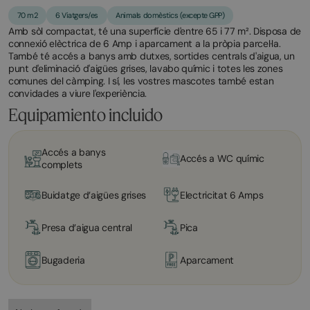
70 m2
6 Viatgers/es
Animals domèstics (excepte GPP)
Amb sòl compactat, té una superfície d'entre 65 i 77 m². Disposa de
connexió elèctrica de 6 Amp i aparcament a la pròpia parcel·la.
També té accés a banys amb dutxes, sortides centrals d'aigua, un
punt d'eliminació d'aigües grises, lavabo químic i totes les zones
comunes del càmping. I sí, les vostres mascotes també estan
convidades a viure l'experiència.
Equipamiento incluido
Accés a banys
Accés a WC químic
complets
Buidatge d’aigües grises
Electricitat 6 Amps
Presa d’aigua central
Pica
Bugaderia
Aparcament