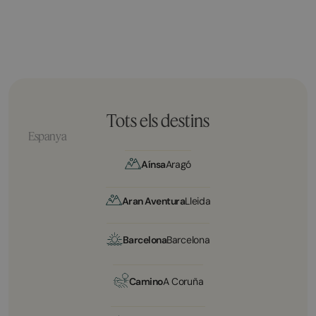
Tots els destins
Espanya
Aínsa
Aragó
Aran Aventura
Lleida
Barcelona
Barcelona
Camino
A Coruña