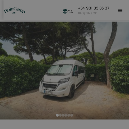
+34 931 35 85 37
CA
Dl-Dg 9h a 21h