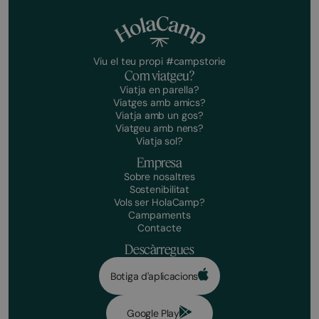
Viu el teu propi #campstorie
Com viatgeu?
Viatja en parella?
Viatges amb amics?
Viatja amb un gos?
Viatgeu amb nens?
Viatja sol?
Empresa
Sobre nosaltres
Sostenibilitat
Vols ser HolaCamp?
Campaments
Contacte
Descàrregues
Botiga d'aplicacions
Google Play