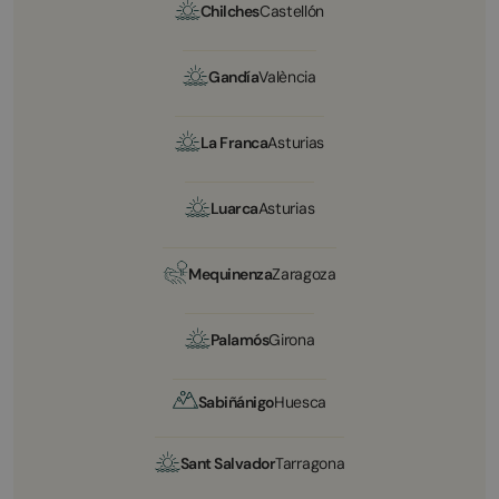
Chilches
Castellón
Gandía
València
La Franca
Asturias
Luarca
Asturias
Mequinenza
Zaragoza
Palamós
Girona
Sabiñánigo
Huesca
Sant Salvador
Tarragona