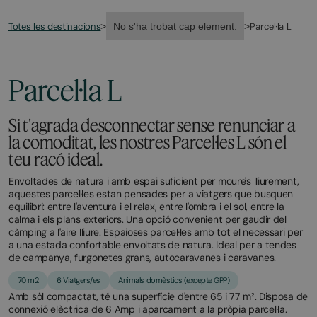
Totes les destinacions
Parcel·la L
>
No s'ha trobat cap element.
>
Parcel·la L
Si t'agrada desconnectar sense renunciar a
la comoditat, les nostres Parcel·les L són el
teu racó ideal.
Envoltades de natura i amb espai suficient per moure's lliurement,
aquestes parcel·les estan pensades per a viatgers que busquen
equilibri: entre l'aventura i el relax, entre l'ombra i el sol, entre la
calma i els plans exteriors. Una opció convenient per gaudir del
càmping a l'aire lliure. Espaioses parcel·les amb tot el necessari per
a una estada confortable envoltats de natura. Ideal per a tendes
de campanya, furgonetes grans, autocaravanes i caravanes.
70 m2
6 Viatgers/es
Animals domèstics (excepte GPP)
Amb sòl compactat, té una superfície d'entre 65 i 77 m². Disposa de
connexió elèctrica de 6 Amp i aparcament a la pròpia parcel·la.