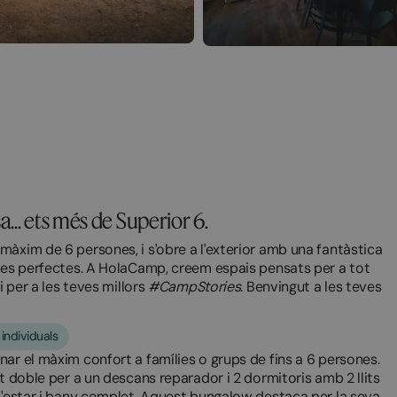
.. ets més de Superior 6.
àxim de 6 persones, i s'obre a l'exterior amb una fantàstica
nces perfectes. A HolaCamp, creem espais pensats per a tot
i per a les teves millors
#CampStories
. Benvingut a les teves
 individuals
ar el màxim confort a famílies o grups de fins a 6 persones.
t doble per a un descans reparador i 2 dormitoris amb 2 llits
 d'estar i bany complet. Aquest bungalow destaca per la seva