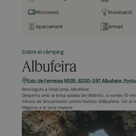
Microones
Il·luminació
Aparcament
Armari
Sobre el càmping
Albufeira
Estr. de Ferreiras N395, 8200-397 Albufeira, Portu
Benvinguts a HolaCamp Albufeira!
Desperta amb la brisa salada de l'Atlàntic, a només 10 min
minuts de l'encantador centre històric d'Albufeira. Tot a
l'Algarve a la teva manera.