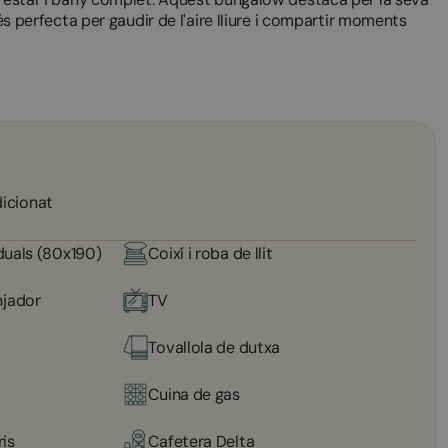
 és perfecta per gaudir de l'aire lliure i compartir moments
dicionat
iduals (80x190)
Coixí i roba de llit
njador
TV
Tovallola de dutxa
Cuina de gas
ris
Cafetera Delta