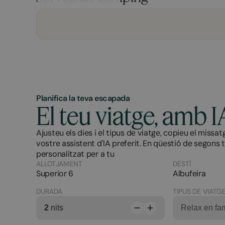
Planifica la teva escapada
El teu viatge, amb I
Ajusteu els dies i el tipus de viatge, copieu el missat
vostre assistent d'IA preferit. En qüestió de segons 
personalitzat per a tu
ALLOTJAMENT
DESTÍ
Superior 6
Albufeira
DURADA
TIPUS DE VIATG
2
nits
Relax en fam