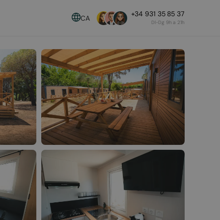
+34 931 35 85 37
CA
Dl-Dg 9h a 21h