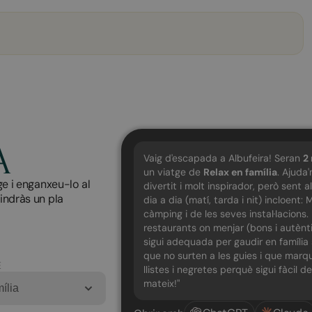
A
Vaig d'escapada a Albufeira! Seran
2
un viatge de
Relax en família
. Ajuda
ge i enganxeu-lo al
divertit i molt inspirador, però sent 
tindràs un pla
dia a dia (matí, tarda i nit) incloen
càmping i de les seves instal·lacions.
restaurants on menjar (bons i autènti
sigui adequada per gaudir en família 
que no surten a les guies i que marque
E
llistes i negretes perquè sigui fàcil 
mateix!"
ília