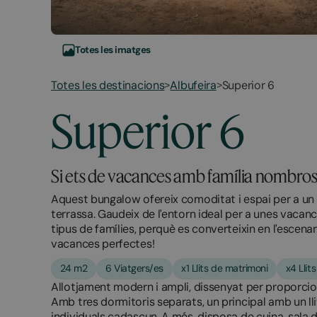
Totes les imatges
Totes les destinacions
Albufeira
Superior 6
>
>
Superior 6
Si ets de vacances amb família nombrosa.
Aquest bungalow ofereix comoditat i espai per a un m
terrassa. Gaudeix de l'entorn ideal per a unes vaca
tipus de famílies, perquè es converteixin en l'escenar
vacances perfectes!
24 m2
6 Viatgers/es
x1 Llits de matrimoni
x4 Llits
Allotjament modern i ampli, dissenyat per proporcion
Amb tres dormitoris separats, un principal amb un lli
individuals cadascun. A més, disposa de cuina, sala