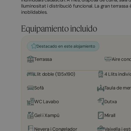
lluminositat i distribució funcional. La gran terrassa
inoblidables.
Equipamiento incluido
Destacado en este alojamiento
Terrassa
Aire con
Llit doble (135x190)
4 Llits indiv
Sofà
Taula de me
WC Lavabo
Dutxa
Gel i Xampú
Mirall
Nevera i Congelador
Vaixella i est