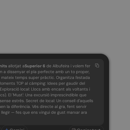
nits
allotjat a
Superior 6
de Albufeira i volem fer
'm a dissenyar el pla perfecte amb un to proper,
al mateix temps super pràctic. Organitza l'estada
t: Moments TOP al càmping: Idees per gaudir del
 Exploració local: Llocs amb encant als voltants i
cs). El 'Must': Una excursió imprescindible que
sense estrès. Secret de local: Un consell d'aquells
n la diferència. Vés directe al gra, fent servir
de llegir — fes que ens vingui de gust marxar ara