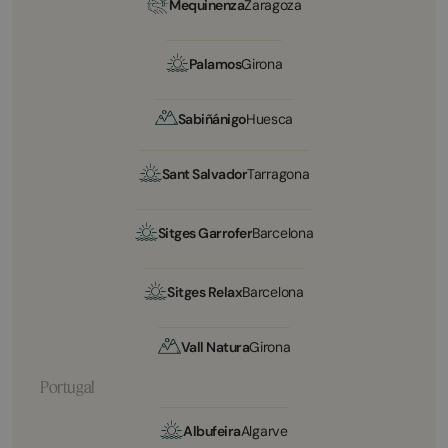
Mequinenza
Zaragoza
Palamos
Girona
Sabiñánigo
Huesca
Sant Salvador
Tarragona
Sitges Garrofer
Barcelona
Sitges Relax
Barcelona
Vall Natura
Girona
Portugal
Albufeira
Algarve