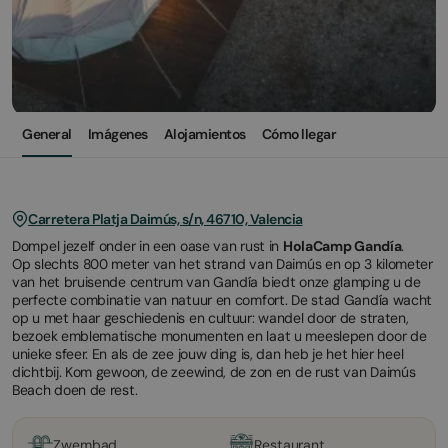
General
Imágenes
Alojamientos
Cómo llegar
Carretera Platja Daimús, s/n, 46710, Valencia
Dompel jezelf onder in een oase van rust in
HolaCamp Gandía
.
Op slechts 800 meter van het strand van Daimús en op 3 kilometer
van het bruisende centrum van Gandía biedt onze glamping u de
perfecte combinatie van natuur en comfort. De stad Gandía wacht
op u met haar geschiedenis en cultuur: wandel door de straten,
bezoek emblematische monumenten en laat u meeslepen door de
unieke sfeer. En als de zee jouw ding is, dan heb je het hier heel
dichtbij. Kom gewoon, de zeewind, de zon en de rust van Daimús
Beach doen de rest.
Zwembad
Restaurant