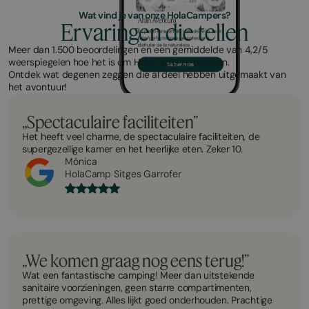
Wat vind je van onze HolaCampers?
Ervaringen die tellen
Meer dan 1.500 beoordelingen en een gemiddelde van 4,2/5
weerspiegelen hoe het is om HolaCamp te beleven.
Ontdek wat degenen zeggen die al deel hebben uitgemaakt van
het avontuur!
„Spectaculaire faciliteiten”
Het heeft veel charme, de spectaculaire faciliteiten, de
supergezellige kamer en het heerlijke eten. Zeker 10.
Mónica
HolaCamp Sitges Garrofer
„We komen graag nog eens terug!”
Wat een fantastische camping! Meer dan uitstekende
sanitaire voorzieningen, geen starre compartimenten,
prettige omgeving. Alles lijkt goed onderhouden. Prachtige