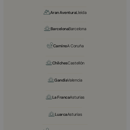
Aran Aventura
Lleida
Barcelona
Barcelona
Camino
A Coruña
Chilches
Castellón
Gandía
Valencia
La Franca
Asturias
Luarca
Asturias