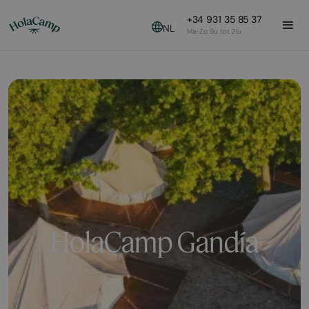
+34 931 35 85 37
NL
Ma-Zo 9u tot 21u
HolaCamp Gandía