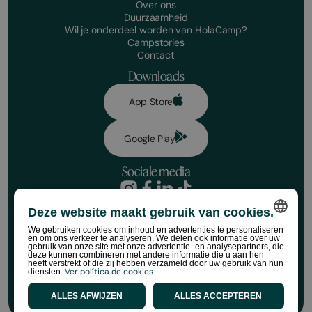
Over ons
Duurzaamheid
Wil je onderdeel worden van HolaCamp?
Campstories
Contact
Downloads
App Store
Google Play
Sociale media
Privacybeleid
Deze website maakt gebruik van cookies.
Boekingsvoorwaarden
Juridische kennisgeving
We gebruiken cookies om inhoud en advertenties te personaliseren
en om ons verkeer te analyseren. We delen ook informatie over uw
Socialemediabeleid
SPANISH
gebruik van onze site met onze advertentie- en analysepartners, die
Cookiebeleid
deze kunnen combineren met andere informatie die u aan hen
heeft verstrekt of die zij hebben verzameld door uw gebruik van hun
ENGLISH
Regels voor HolaCamp-winkels
Ver política de cookies
diensten.
©HolaCamp | Alle rechten voorbehouden
CATALAN
ALLES AFWIJZEN
ALLES ACCEPTEREN