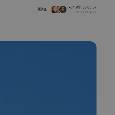
+34 931 35 85 37
NL
Ma-Zo 9u tot 21u