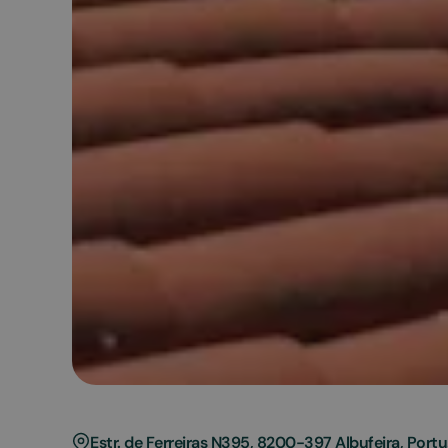
Estr. de Ferreiras N395, 8200-397 Albufeira, Portu