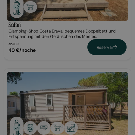
x2
Safari
Glamping-Shop Costa Brava, bequemes Doppelbett und
Entspannung mit den Geräuschen des Meeres.
ab
46€
Reservar
40 €/noche
Bungalow
x2
x4