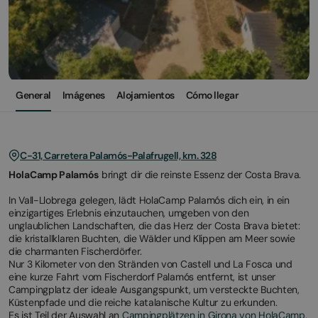
General
Imágenes
Alojamientos
Cómo llegar
C-31, Carretera Palamós-Palafrugell, km. 328
HolaCamp Palamós
bringt dir die reinste Essenz der Costa Brava.
In Vall-Llobrega gelegen, lädt HolaCamp Palamós dich ein, in ein
einzigartiges Erlebnis einzutauchen, umgeben von den
unglaublichen Landschaften, die das Herz der Costa Brava bietet:
die kristallklaren Buchten, die Wälder und Klippen am Meer sowie
die charmanten Fischerdörfer.
Nur 3 Kilometer von den Stränden von Castell und La Fosca und
eine kurze Fahrt vom Fischerdorf Palamós entfernt, ist unser
Campingplatz der ideale Ausgangspunkt, um versteckte Buchten,
Küstenpfade und die reiche katalanische Kultur zu erkunden.
Es ist Teil der Auswahl an
Campingplätzen in Girona von HolaCamp
,