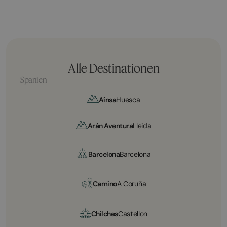
Alle Destinationen
Spanien
Aínsa
Huesca
Arán Aventura
Lleida
Barcelona
Barcelona
Camino
A Coruña
Chilches
Castellon