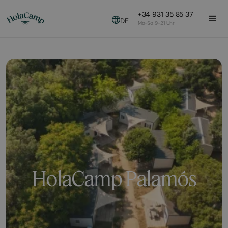
+34 931 35 85 37
DE
Mo-So 9-21 Uhr
HolaCamp Palamós