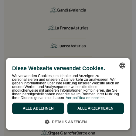
Gandía
Valencia
La Franca
Asturias
Luarca
Asturias
Mequinenza
Zaragoza
Diese Webseite verwendet Cookies.
Wir verwenden Cookies, um Inhalte und Anzeigen zu
personalisieren und unseren Datenverkehr zu analysieren. Wir
Palamós
Gerona
SPANISH
geben Informationen über Ihre Nutzung unserer Website auch an
unsere Werbe- und Analysepartner weiter, die diese
möglicherweise mit anderen Informationen kombinieren, die Sie
ENGLISH
ihnen bereitgestellt haben oder die sie im Rahmen Ihrer Nutzung
Ver política de cookies
ihrer Dienste gesammelt haben.
Sabiñánigo
Huesca
CATALAN
ALLE ABLEHNEN
ALLE AKZEPTIEREN
FRENCH
Sant Salvador
Tarragona
DETAILS ANZEIGEN
PORTUGUESE
Sitges Garrofer
Barcelona
DUTCH