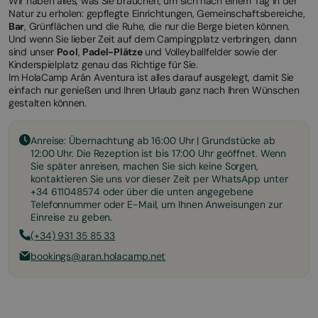
Wir haben alles, was Sie brauchen, um sich nach einem Tag in der
Natur zu erholen: gepflegte Einrichtungen, Gemeinschaftsbereiche,
Bar
, Grünflächen und die Ruhe, die nur die Berge bieten können.
Und wenn Sie lieber Zeit auf dem Campingplatz verbringen, dann
sind unser
Pool
,
Padel-Plätze
und Volleyballfelder sowie der
Kinderspielplatz genau das Richtige für Sie.
Im HolaCamp Arán Aventura ist alles darauf ausgelegt, damit Sie
einfach nur genießen und Ihren Urlaub ganz nach Ihren Wünschen
gestalten können.
Anreise: Übernachtung ab 16:00 Uhr | Grundstücke ab
12:00 Uhr. Die Rezeption ist bis 17:00 Uhr geöffnet. Wenn
Sie später anreisen, machen Sie sich keine Sorgen,
kontaktieren Sie uns vor dieser Zeit per WhatsApp unter
+34 611048574 oder über die unten angegebene
Telefonnummer oder E-Mail, um Ihnen Anweisungen zur
Einreise zu geben.
(+34) 931 35 85 33
bookings@aran.holacamp.net