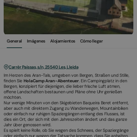
General
Imágenes
Alojamientos
Cómo llegar
Carrèr Paissas, s/n, 25540 Les, Lleida
Im Herzen des Aran-Tals, umgeben von Bergen, Straßen und Stille,
finden Sie
HolaCamp Aran-Abenteuer
. Ein Campingplatz in den
Bergen, konzipiert für diejenigen, die lieber frische Luft atmen,
offene Landschaften bestaunen und Pläne ohne Uhr genießen
möchten.
Nur wenige Minuten von den Skigebieten Baqueira Beret entfernt,
aber auch mit direktem Zugang zu Wanderwegen, Mountainbiken
oder einfach nur ruhigen Spaziergängen entlang des Flusses, ist
dies ein Ort, der sich mit den Jahreszeiten ändert und das ganze
Jahr über genossen wird.
Es spielt keine Rolle, ob Sie wegen des Schnees, der Spaziergänge
oder einfach nur wegen der Tatsache kommen, dass Sie anhalten.