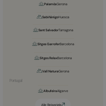
Palamós
Gerona
Sabiñánigo
Huesca
Sant Salvador
Tarragona
Sitges Garrofer
Barcelona
Sitges Relax
Barcelona
Vall Natura
Gerona
Portugal
Albufeira
Algarve
Alle Reiseziele