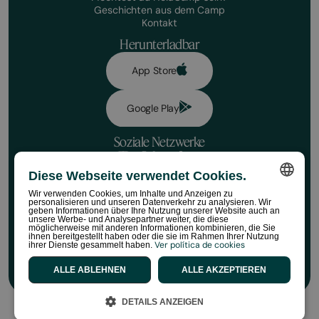
Geschichten aus dem Camp
Kontakt
Herunterladbar
App Store
Google Play
Soziale Netzwerke
Diese Webseite verwendet Cookies.
Datenschutzrichtlinie
Buchungsbedingungen
Wir verwenden Cookies, um Inhalte und Anzeigen zu
Haftungsausschluss
personalisieren und unseren Datenverkehr zu analysieren. Wir
SPANISH
geben Informationen über Ihre Nutzung unserer Website auch an
Richtlinien für soziale Medien
unsere Werbe- und Analysepartner weiter, die diese
Cookie-Richtlinie
möglicherweise mit anderen Informationen kombinieren, die Sie
ENGLISH
ihnen bereitgestellt haben oder die sie im Rahmen Ihrer Nutzung
Regeln für den HolaCamp Store
Ver política de cookies
ihrer Dienste gesammelt haben.
©HolaCamp | Alle Rechte vorbehalten
CATALAN
ALLE ABLEHNEN
ALLE AKZEPTIEREN
FRENCH
DETAILS ANZEIGEN
PORTUGUESE