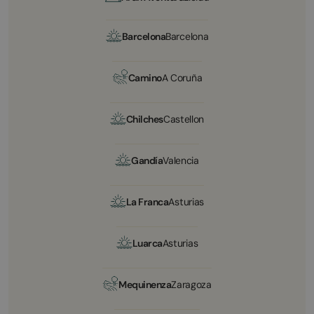
Barcelona
Barcelona
Camino
A Coruña
Chilches
Castellon
Gandía
Valencia
La Franca
Asturias
Luarca
Asturias
Mequinenza
Zaragoza