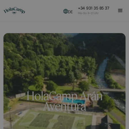
+34 931 35 85 37
DE
Mo-So 9-21 Uhr
HolaCamp Arán
Aventura