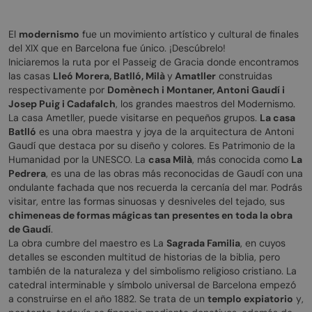
El
modernismo
fue un movimiento artístico y cultural de finales
del XIX que en Barcelona fue único. ¡Descúbrelo!
Iniciaremos la ruta por el Passeig de Gracia donde encontramos
las casas
Lleó Morera, Batlló, Milà
y
Amatller
construidas
respectivamente por
Domènech i Montaner, Antoni Gaudí i
Josep Puig i Cadafalch
, los grandes maestros del Modernismo.
La casa Ametller, puede visitarse en pequeños grupos.
La casa
Batlló
es una obra maestra y joya de la arquitectura de Antoni
Gaudí que destaca por su diseño y colores. Es Patrimonio de la
Humanidad por la UNESCO. La
casa Milà
, más conocida como
La
Pedrera
, es una de las obras más reconocidas de Gaudí con una
ondulante fachada que nos recuerda la cercanía del mar. Podrás
visitar, entre las formas sinuosas y desniveles del tejado, sus
chimeneas de formas mágicas tan presentes en toda la obra
de Gaudí
.
La obra cumbre del maestro es La
Sagrada Familia
, en cuyos
detalles se esconden multitud de historias de la biblia, pero
también de la naturaleza y del simbolismo religioso cristiano. La
catedral interminable y símbolo universal de Barcelona empezó
a construirse en el año 1882. Se trata de un
templo expiatorio
y,