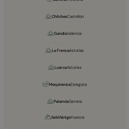
Chilches
Castellon
Gandía
Valencia
La Franca
Asturias
Luarca
Asturias
Mequinenza
Zaragoza
Palamós
Gerona
Sabiñánigo
Huesca