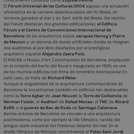
El
Fórum Universal de las Culturas 2004
supuso una actuación
urbanistica en la cercana desenbocadura del rio Besòs, en
terrenos ganados al mar y en Sant Adrià del Besós. Del recinto
del Forum destacan dos grandes edificaciones:
el Edificio
Fórum y el Centro de Convenciones Internacional de
Barcelona
de los arquitectos suizos
Jacques Herzog y Pierre
de Meuron
y un sistema de dunas artificiales donde se integran
dos auditorios al aire libre diseñados por el prestigioso
arquitecto español
Alejandro Zaera Polo.
El MACBA o Museu d’Art Contemporani de Barcelona, emplazado
en el corazón del barrio del Raval e inaugurado en 1995, es uno
de los muchos edificios con firma de renombre internacional En
este caso, se trata de
Richard Meier
.
Aunque la singularidad de la arquitectura contemporánea de
Barcelona la encontramos también en edificios tan destacables
como la
Torre Agbar
de
Jean Nouvel
; la
Torre de Collserola
de
Norman Foster
; el
Auditori
de
Rafael Moneo
; el
TNC
de
Ricard
Bofill
; o el
puente de Bac de Roda
de
Santiago Calatrava
.
Barrios enteros de Barcelona se vinculan a una arquitectura
postmoderna, como por ejemplo la Vila Olímpica, nacida del
antiguo suelo industrial del Poblenou delante del mar. En la
Anella Olímpica de Montjuïc encontramos el
Palau Sant Jordi
,