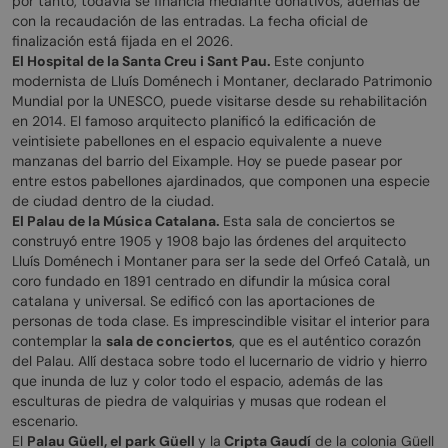
por tanto, todavía se financia mediante donativos, además de
con la recaudación de las entradas. La fecha oficial de
finalización está fijada en el 2026.
El Hospital de la Santa Creu i Sant Pau.
Este conjunto
modernista de Lluís Doménech i Montaner, declarado Patrimonio
Mundial por la UNESCO, puede visitarse desde su rehabilitación
en 2014. El famoso arquitecto planificó la edificación de
veintisiete pabellones en el espacio equivalente a nueve
manzanas del barrio del Eixample. Hoy se puede pasear por
entre estos pabellones ajardinados, que componen una especie
de ciudad dentro de la ciudad.
El Palau de la Música Catalana.
Esta sala de conciertos se
construyó entre 1905 y 1908 bajo las órdenes del arquitecto
Lluís Doménech i Montaner para ser la sede del Orfeó Català, un
coro fundado en 1891 centrado en difundir la música coral
catalana y universal. Se edificó con las aportaciones de
personas de toda clase. Es imprescindible visitar el interior para
contemplar la
sala de conciertos
, que es el auténtico corazón
del Palau. Allí destaca sobre todo el lucernario de vidrio y hierro
que inunda de luz y color todo el espacio, además de las
esculturas de piedra de valquirias y musas que rodean el
escenario.
El
Palau Güell, el park Güell
y la
Cripta Gaudí
de la colonia Güell