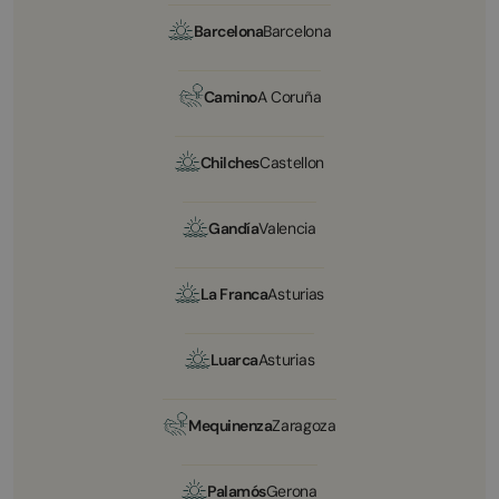
Barcelona
Barcelona
Camino
A Coruña
Chilches
Castellon
Gandía
Valencia
La Franca
Asturias
Luarca
Asturias
Mequinenza
Zaragoza
Palamós
Gerona