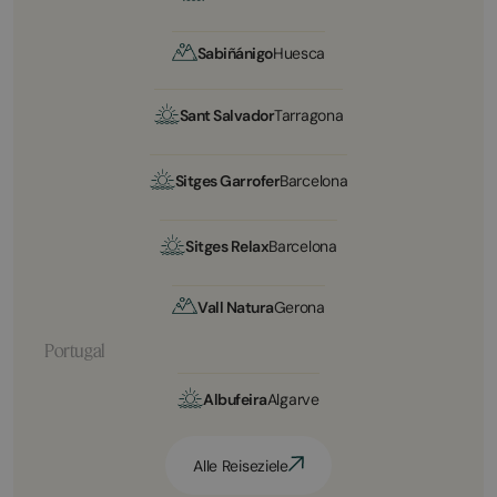
Sabiñánigo
Huesca
Sant Salvador
Tarragona
Sitges Garrofer
Barcelona
Sitges Relax
Barcelona
Vall Natura
Gerona
Portugal
Albufeira
Algarve
Alle Reiseziele