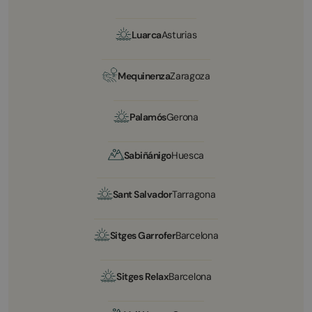
Luarca
Asturias
Mequinenza
Zaragoza
Palamós
Gerona
Sabiñánigo
Huesca
Sant Salvador
Tarragona
Sitges Garrofer
Barcelona
Sitges Relax
Barcelona