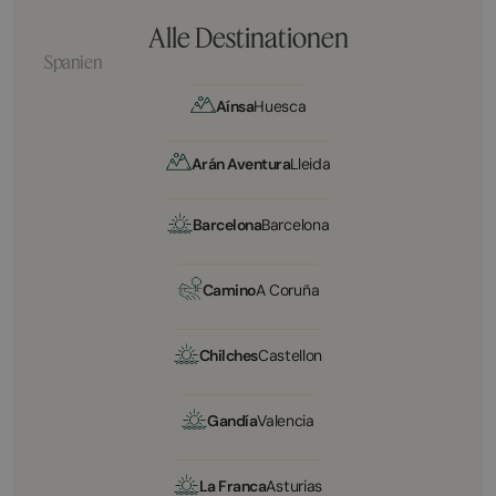
Alle Destinationen
Spanien
Aínsa
Huesca
Arán Aventura
Lleida
Barcelona
Barcelona
Camino
A Coruña
Chilches
Castellon
Gandía
Valencia
La Franca
Asturias