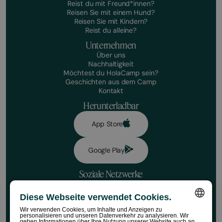
Reist du mit Freund*innen?
Reisen Sie mit einem Hund?
Reisen Sie mit Kindern?
Reist du alleine?
Unternehmen
Über uns
Nachhaltigkeit
Möchtest du HolaCamp sein?
Geschichten aus dem Camp
Kontakt
Herunterladbar
App Store
Google Play
Soziale Netzwerke
Diese Webseite verwendet Cookies.
Datenschutzrichtlinie
Buchungsbedingungen
Wir verwenden Cookies, um Inhalte und Anzeigen zu
Haftungsausschluss
personalisieren und unseren Datenverkehr zu analysieren. Wir
SPANISH
geben Informationen über Ihre Nutzung unserer Website auch an