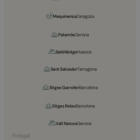
Mequinenza
Zaragoza
Palamós
Gerona
Sabiñánigo
Huesca
Sant Salvador
Tarragona
Sitges Garrofer
Barcelona
Sitges Relax
Barcelona
Vall Natura
Gerona
Portugal