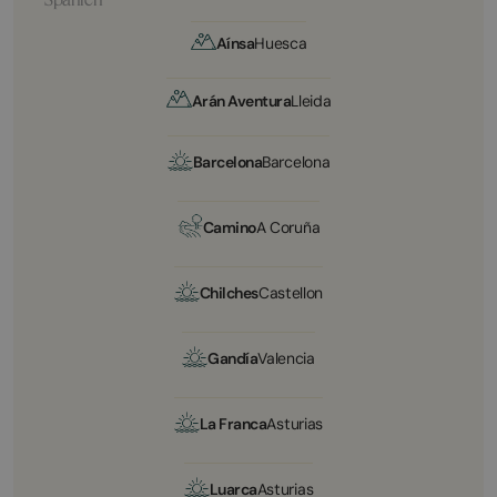
Aínsa
Huesca
Arán Aventura
Lleida
Barcelona
Barcelona
Camino
A Coruña
Chilches
Castellon
Gandía
Valencia
La Franca
Asturias
Luarca
Asturias