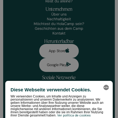
Reist du alleine?
Unternehmen
Über uns
Nachhaltigkeit
Möchtest du HolaCamp sein?
Geschichten aus dem Camp
Kontakt
Herunterladbar
App Store
Google Play
Soziale Netzwerke
Diese Webseite verwendet Cookies.
Datenschutzrichtlinie
Buchungsbedingungen
Wir verwenden Cookies, um Inhalte und Anzeigen zu
Haftungsausschluss
personalisieren und unseren Datenverkehr zu analysieren. Wir
SPANISH
geben Informationen über Ihre Nutzung unserer Website auch an
Richtlinien für soziale Medien
unsere Werbe- und Analysepartner weiter, die diese
Cookie-Richtlinie
möglicherweise mit anderen Informationen kombinieren, die Sie
ENGLISH
ihnen bereitgestellt haben oder die sie im Rahmen Ihrer Nutzung
Regeln für den HolaCamp Store
Ver política de cookies
ihrer Dienste gesammelt haben.