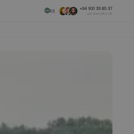
+34 931 35 85 37
ES
Lun-Dom 9h a 21h