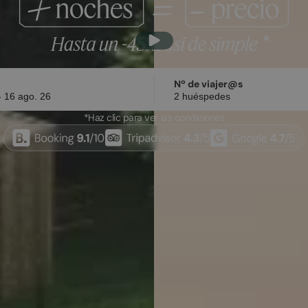
Nº de viajer@s
*Haz clic para ver las condiciones